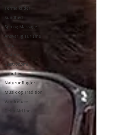
Termalkilder
Sundhed
Spa og Massage
Ansvarlig Turisme
Natur
Historie
Gastronomi
sundhed
Naturudflugter
Musik og Tradition
Vandreture
Delta AirLines