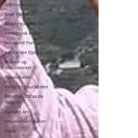
(Consumo saud )
Grøn Mobilitet
Bedste guidede tur
Portugisisk kultur
Innovativt Portugal
Autentiske Oplevelser
Museer og
Monumenter
Douro-Dalen
Vinture i Dourodalen
Rejsetips (Dicas de
Viagem)
Kulturel Arv
Smukke landskaber
Rejse