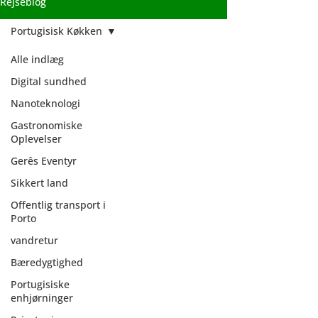
Rejseblog
Portugisisk Køkken
Alle indlæg
Digital sundhed
Nanoteknologi
Gastronomiske
Oplevelser
Gerês Eventyr
Sikkert land
Offentlig transport i
Porto
vandretur
Bæredygtighed
Portugisisk
Portugisiske
enhjørninger
Køkken