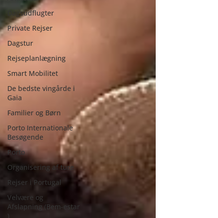
Dagsudflugter
Private Rejser
Dagstur
Rejseplanlægning
Smart Mobilitet
De bedste vingårde i
Gaia
Familier og Børn
Porto Internationale
Besøgende
Porto
Organisering af ture
Rejser i Portugal
Velvære og
Afslapning (Bem-estar
)