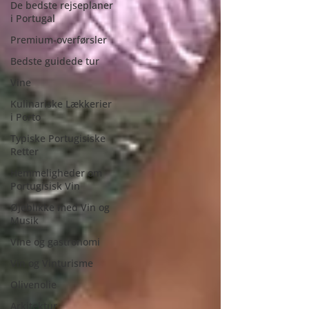
De bedste rejseplaner
i Portugal
Premium-overførsler
Bedste guidede tur
Vine
Kulinariske Lækkerier
i Porto
Typiske Portugisiske
Retter
Hemmeligheder om
Portugisisk Vin
Øjeblikke med Vin og
Musik
Vine og gastronomi
Vin og Vinturisme
Olivenolie
Arkitektur