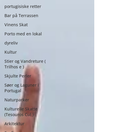
portugisiske retter
Bar på Terrassen
Vinens Skat
Porto med en lokal
dyreliv
Kultur
Stier og Vandreture (
Trilhos e )
Skjulte Perler
Søer og Laguner i
Portugal
Naturparker
Kulturelle Skatte
(Tesouros Cul )
Arkitektur