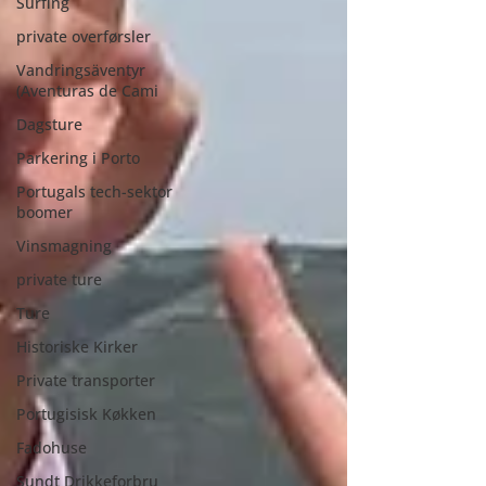
Surfing
private overførsler
Vandringsäventyr
(Aventuras de Cami
Dagsture
Parkering i Porto
Portugals tech-sektor
boomer
Vinsmagning
private ture
Ture
Historiske Kirker
Private transporter
Portugisisk Køkken
Fadohuse
Sundt Drikkeforbru