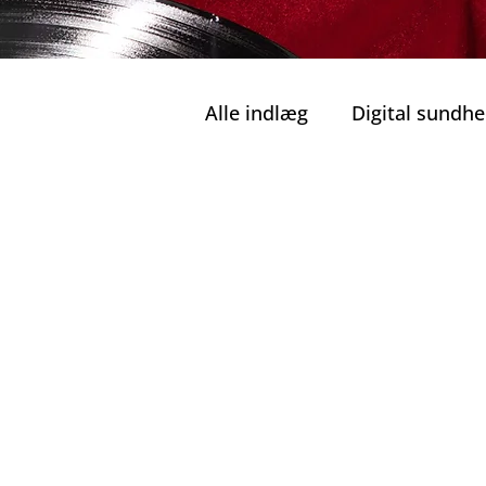
Alle indlæg
Digital sundh
Sikkert land
Offentlig
Portugisiske enhjørninge
Perler i Nordportugal
Hovedattraktioner i Port