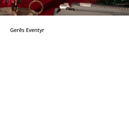
Gerês Eventyr
re
k Software