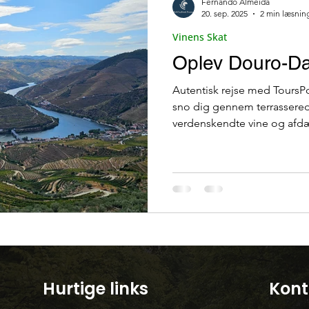
Fernando Almeida
20. sep. 2025
2 min læsnin
Vinens Skat
Oplev Douro-Dal
Autentisk rejse med Tours
sno dig gennem terrassere
verdenskendte vine og afdæ
sjæl – alt imens du støtter
kulturarven? Velkommen til ToursP
som PortoonePrivateDiscovery , et Porto-baseret
rejsebureau dedikeret til at
rejser gennem hjertet af Do
på UNESCOs verdensarvsliste
Hurtige links
Kont