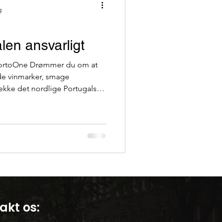
g
en ansvarligt
PortoOne Drømmer du om at
de vinmarker, smage
kke det nordlige Portugals
 lokalsamfundene og bevarer
ortoOne, også kendt
 skabe autentiske og ansvarlige
uro-dalen. Dourodalen, der er
, er en af ​​Europas mest bet
akt os: