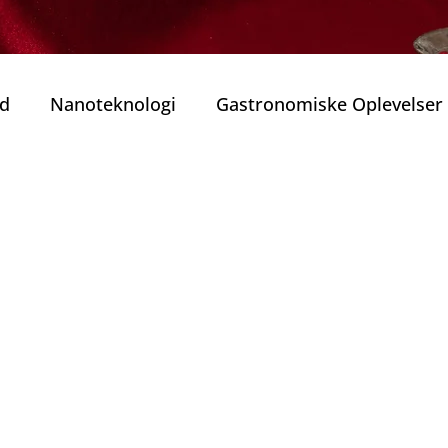
ed
Nanoteknologi
Gastronomiske Oplevelser
 transport i Porto
vandretur
Bæredygtighed
r
Privat rejse
Porto privat tur
Private Tu
Smagsoplevelser fra Porto (Sabores
Portugisis
o
Nytårsaften ( Passagem do Ano )
Jul i Porto