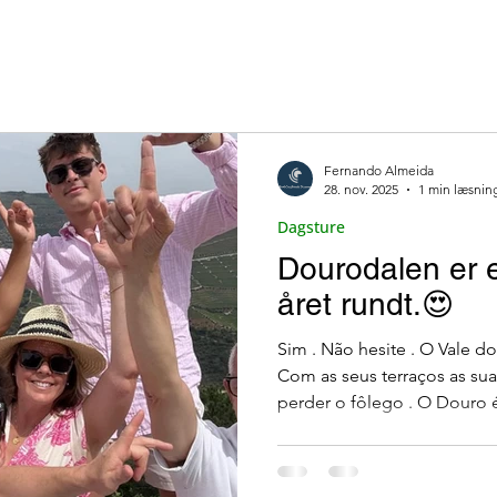
ros)
Traditionelle Restauranter
Taverner og 
ar på Terrassen
Vinens Skat
Porto med en lo
Fernando Almeida
28. nov. 2025
1 min læsnin
Dagsture
hos e )
Skjulte Perler
Søer og Laguner i Portu
Dourodalen er e
året rundt.😍
Sim . Não hesite . O Vale 
Com as seus terraços as su
perder o fôlego . O Douro
Experiência autêntica com o