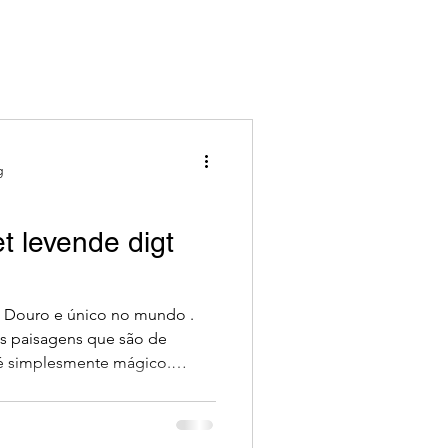
Tascas
kal
dyreliv
Kultur
g
gal
t levende digt
do Douro e único no mundo .
as paisagens que são de
 é simplesmente mágico.
s locais