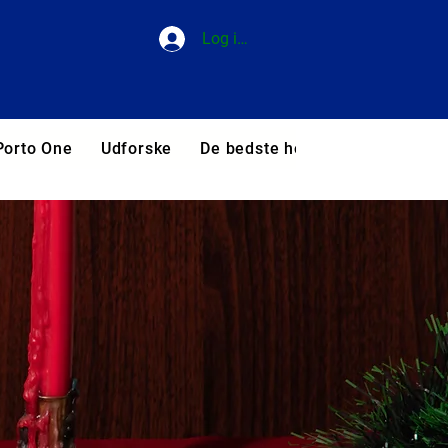
Log ind
Porto One
Udforske
De bedste hoteller i Portugal