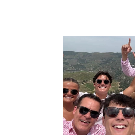
Vinens Skat
Udsigtspunkter (Miradou
portugisiske retter
B
Stier og Vandreture ( Tril