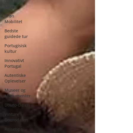
(Consumo
saud )
Grøn
Mobilitet
Bedste
guidede tur
Portugisisk
kultur
Innovativt
Portugal
Autentiske
Oplevelser
Museer og
Monumenter
Douro-Dalen
Vinture i
Dourodalen
Rejsetips