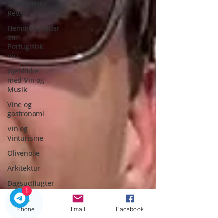
Portugisiske
Retter
Hemmeligheder
om
Portugisisk
Vin
Øjeblikke
med Vin og
Musik
Vine og
gastronomi
Vin og
Vinturisme
Olivenolie
Arkitektur
Dagsudflugter
1
Private Rejser
Phone
Email
Facebook
Dagstur