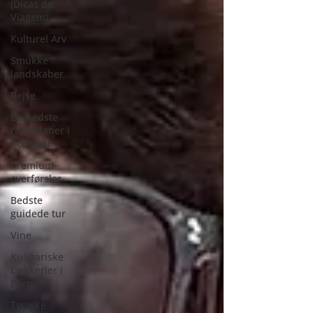
(Dicas de
Viagem)
Kulturel Arv
Smukke
landskaber
Rejse
De bedste
rejseplaner i
Portugal
Premium-
overførsler
Bedste
guidede tur
Vine
Kulinariske
Lækkerier i
Porto
Typiske