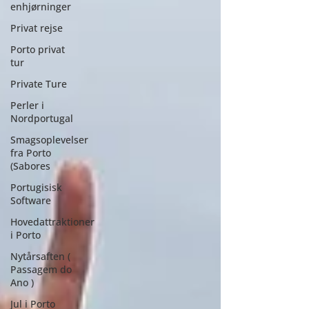
enhjørninger
Privat rejse
Porto privat
tur
Private Ture
Perler i
Nordportugal
Smagsoplevelser
fra Porto
(Sabores
Portugisisk
Software
Hovedattraktioner
i Porto
Nytårsaften (
Passagem do
Ano )
Jul i Porto