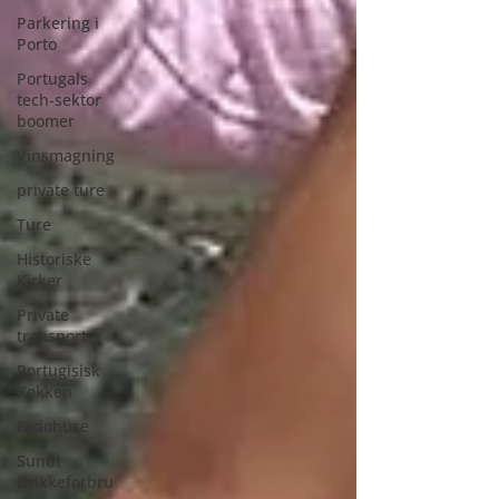
Parkering i
Porto
Portugals
tech-sektor
boomer
Vinsmagning
private ture
Ture
Historiske
Kirker
Private
transporter
Portugisisk
Køkken
Fadohuse
Sundt
Drikkeforbru