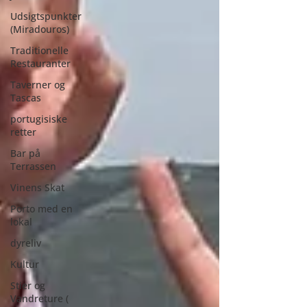
Udsigtspunkter
(Miradouros)
Traditionelle
Restauranter
Taverner og
Tascas
portugisiske
retter
Bar på
Terrassen
Vinens Skat
Porto med en
lokal
dyreliv
Kultur
Stier og
Vandreture (