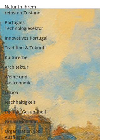
Natur in ihrem
reinsten Zustand.
Portugals
Technologiesektor
Innovatives Portugal
Tradition & Zukunft
Kulturerbe
Architektur
Weine und
Gastronomie
Lisboa
Nachhaltigkeit
Digitale Gesundheit
Grüne Mobilität
Organisation von
Ausflügen