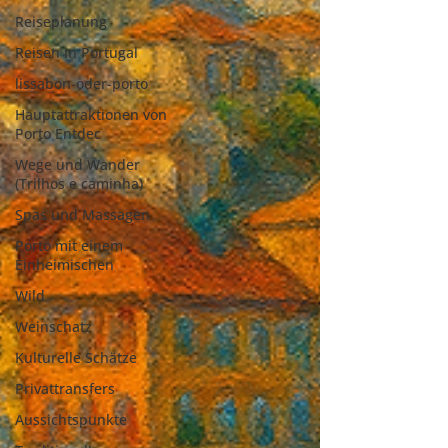
Reiseplanung
Reisen in Portugal
lissabon-oder-porto
Hauptattraktionen von
Porto Entdec
Wege und Wander
(Trilhos e caminha)
Spas und Massagen
Porto mit einem
Einheimischen
Wild
Weinschatz
Kulturelle Schätze
Privattransfers
Aussichtspunkte