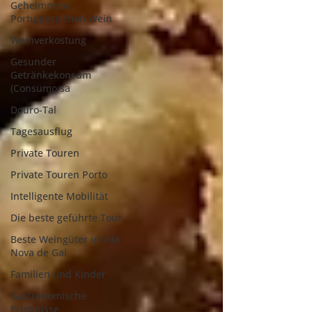
Geheimnisse
Portugiesischen Wein
Weinverkostung
Gesunder
Getränkekonsum
(Consumo sa
Douro-Tal
Tagesausflug
Private Touren
Private Touren Porto
Intelligente Mobilität
Die beste geführte Tour
Beste Weingüter in Vila
Nova de Gai
Familien und Kinder
Gastronomische
Erlebnisse