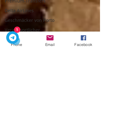
Premium-Transfers
Delta AirLines
Geschmäcker von Porto
Verantwortlicher
1
Tourismus
Phone
Email
Facebook
Portugiesische
Einhörner
Naturausflüge / Natur-
Entdeckungen