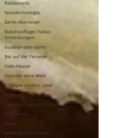
Restaurants
Nanotechnologie
Gerês-Abenteuer
Naturausflüge / Natur-
Entdeckungen
lissabon-oder-porto
Bar auf der Terrasse
Fado-Häuser
Dourotal ohne Wein
Portugal sicheres Land
Portugiesische Kultur
Tagesausflüge von Porto
Architektur
Reise
Weintouren im Douro-