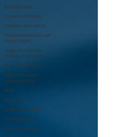
Reiseplanung
Reisen in Portugal
lissabon-oder-porto
Hauptattraktionen von
Porto Entdec
Wege und Wander
(Trilhos e caminha)
Spas und Massagen
Porto mit einem
Einheimischen
Wild
Weinschatz
Kulturelle Schätze
Privattransfers
Aussichtspunkte