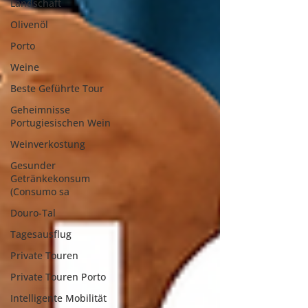
Landschaft
Olivenöl
Porto
Weine
Beste Geführte Tour
Geheimnisse
Portugiesischen Wein
Weinverkostung
Gesunder
Getränkekonsum
(Consumo sa
Douro-Tal
Tagesausflug
Private Touren
Private Touren Porto
Intelligente Mobilität