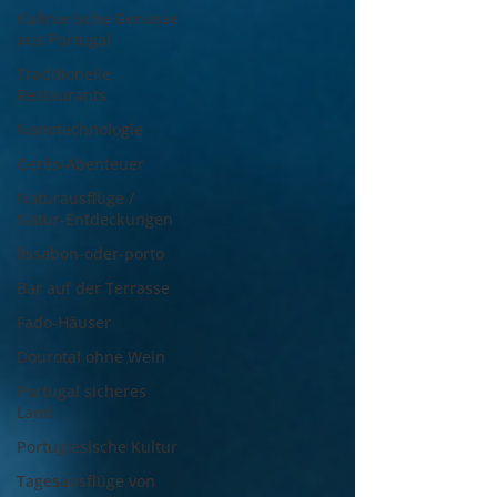
Kulinarische Genüsse
aus Portugal
Traditionelle
Restaurants
Nanotechnologie
Gerês-Abenteuer
Naturausflüge /
Natur-Entdeckungen
lissabon-oder-porto
Bar auf der Terrasse
Fado-Häuser
Dourotal ohne Wein
Portugal sicheres
Land
Portugiesische Kultur
Tagesausflüge von