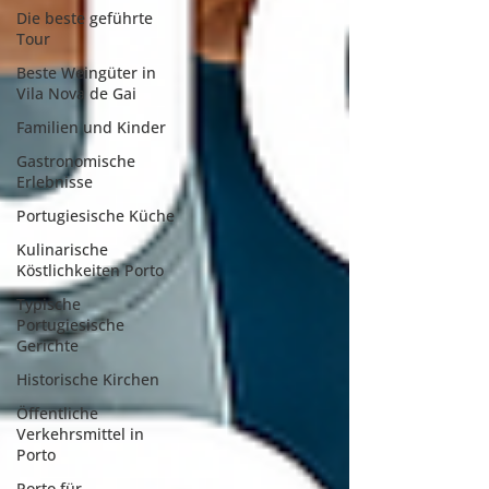
Die beste geführte
Tour
Beste Weingüter in
Vila Nova de Gai
Familien und Kinder
Gastronomische
Erlebnisse
Portugiesische Küche
Kulinarische
Köstlichkeiten Porto
Typische
Portugiesische
Gerichte
Historische Kirchen
Öffentliche
Verkehrsmittel in
Porto
Porto für