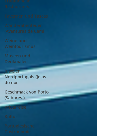
Traditionelle
Restaurants
Tavernen und Tascas
Wanderabenteuer
(Aventuras de Cami
Weine und
Weintourismus
Museen und
Denkmäler
Juwelen
Nordportugals (Joias
do nor
Geschmack von Porto
(Sabores )
Privatreise
Kultur
Portugiesische
Gastronomie