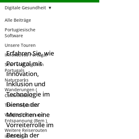
Digitale Gesundheit
Alle Beiträge
Digitale
Portugiesische
Software
Gesundheit
Unsere Touren
Erfahren Sie, wie
Innovatives Portugal
Portugal mit
Seen und Lagunen
Portugals
Innovation,
Naturparks
Inklusion und
Wanderungen (
Technologie im
Caminhadas)
Dienste der
Thermalquellen
Menschen eine
Wohlbefinden und
Entspannung (Bem )
Vorreiterrolle im
Weitere Reiserouten
Bereich der
in Portugal