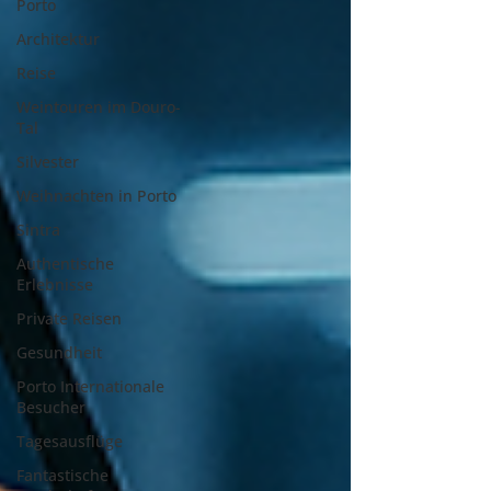
Porto
Architektur
Reise
Weintouren im Douro-
Tal
Silvester
Weihnachten in Porto
Sintra
Authentische
Erlebnisse
Private Reisen
Gesundheit
Porto Internationale
Besucher
Tagesausflüge
Fantastische