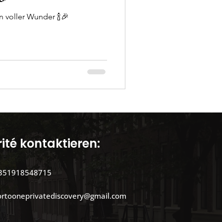
n voller Wunder 🍾🎉
von Ausflügen
tionen von Porto Entdec
einem Einheimischen
ité kontaktieren:
351918548715
ortooneprivatediscovery@gmail.com