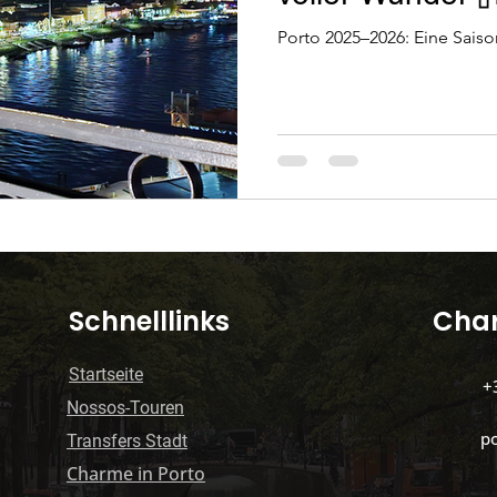
Porto 2025–2026: Eine Saiso
le Gesundheit
Grüne Mobilität
Organisation 
in Portugal
lissabon-oder-porto
Hauptattrak
s e caminha)
Spas und Massagen
Porto mit 
​Schnelllinks
Char
Startseite
+
Nossos-Touren
p
​Transfers Stadt
Charme in Porto