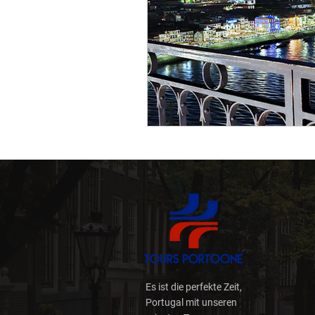
Nachhaltigkeit
Digita
Reiseplanung
Reisen 
Wege und Wander (Trilho
Wild
Weinschatz
Es ist die perfekte Zeit,
Portugal mit unseren