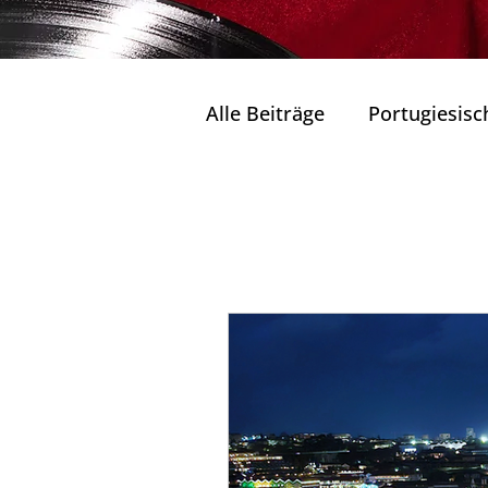
Alle Beiträge
Portugiesisc
Seen und Lagunen Portug
Tagesausflüge von Por
Wohlbefinden und Entsp
Natur in ihrem reinsten 
Tradition & Zukunft
K