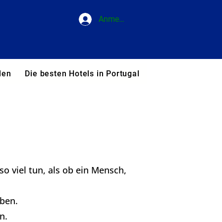
Anmelden
den
Die besten Hotels in Portugal
Blog
Unsere T
 viel tun, als ob ein Mensch,
aben.
n.