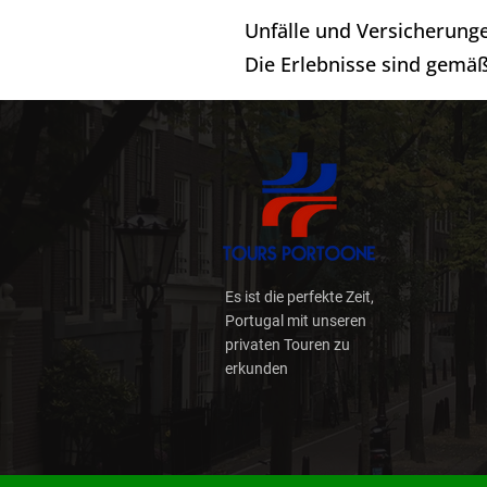
Unfälle und Versicherung
Die Erlebnisse sind gemäß
Schäden an Fahrzeugen, d
Fahrlässigkeit), liegen i
Entschädigung für den en
oder Getränke (außer Wass
Toursportoone haftet unte
Fahrzeug zurückgelassen
Es ist die perfekte Zeit,
Portugal mit unseren
​ Mit der Buchung eines E
privaten Touren zu
Bedingungen einverstanden 
erkunden