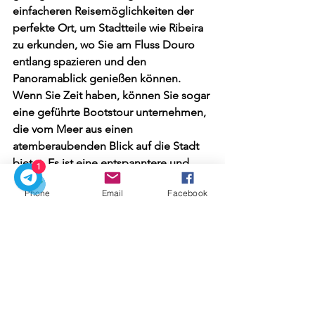
einfacheren Reisemöglichkeiten der 
perfekte Ort, um Stadtteile wie Ribeira 
zu erkunden, wo Sie am Fluss Douro 
entlang spazieren und den 
Panoramablick genießen können. 
Wenn Sie Zeit haben, können Sie sogar 
eine geführte Bootstour unternehmen, 
die vom Meer aus einen 
atemberaubenden Blick auf die Stadt 
bietet. Es ist eine entspanntere und 
1
luxuriösere Option, als zu versuchen, 
Phone
Email
Facebook
zur nächsten Veranstaltung mit 
Eintrittskarten zu eilen.
Wenn Sie schließlich das Glück haben, 
beide Städte zu besuchen und etwas 
mehr Zeit haben, sollten Sie darüber 
nachdenken, ab Lissabon 
Tagesausflüge nach Sintra 