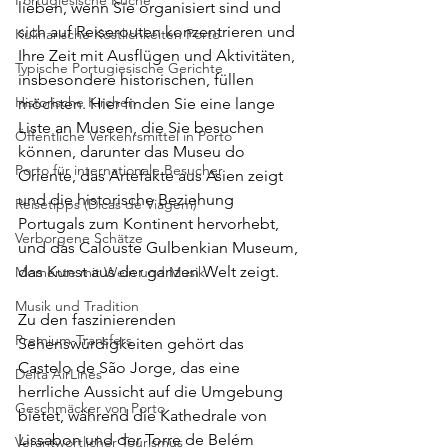
Portugiesische Küche
lieben, wenn Sie organisiert sind und 
sich auf Reiserouten konzentrieren und 
Kulinarische Köstlichkeiten Porto
Ihre Zeit mit Ausflügen und Aktivitäten, 
Typische Portugiesische Gerichte
insbesondere historischen, füllen 
Historische Kirchen
möchten. Hier finden Sie eine lange 
Liste an Museen, die Sie besuchen 
Öffentliche Verkehrsmittel in Porto
können, darunter das Museu do 
Porto für internationale Besucher
Oriente, das Artefakte aus Asien zeigt 
und die historische Beziehung 
Reisetipps (Dicas de Viagem)
Portugals zum Kontinent hervorhebt, 
Verborgene Schätze
und das Calouste Gulbenkian Museum, 
das Kunst aus der ganzen Welt zeigt.
Momente mit Wein und Musik
Musik und Tradition
Zu den faszinierenden 
Premium-Transfers
Sehenswürdigkeiten gehört das 
Castelo de São Jorge, das eine 
Delta AirLines
herrliche Aussicht auf die Umgebung 
Geschmäcker von Porto
bietet, während die Kathedrale von 
Lissabon und der Torre de Belém 
Verantwortlicher Tourismus