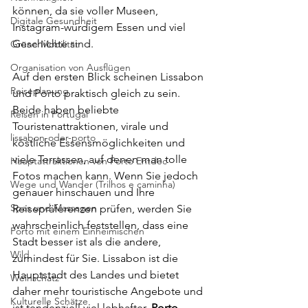
können, da sie voller Museen, 
Digitale Gesundheit
Instagram-würdigem Essen und viel 
Geschichte sind.
Grüne Mobilität
Organisation von Ausflügen
Auf den ersten Blick scheinen Lissabon 
Reiseplanung
und Porto praktisch gleich zu sein. 
Beide haben beliebte 
Reisen in Portugal
Touristenattraktionen, virale und 
lissabon-oder-porto
köstliche Essensmöglichkeiten und 
viele Terrassen, auf denen man tolle 
Hauptattraktionen von Porto Entdec
Fotos machen kann. Wenn Sie jedoch 
Wege und Wander (Trilhos e caminha)
genauer hinschauen und Ihre 
Spas und Massagen
Reisepräferenzen prüfen, werden Sie 
wahrscheinlich feststellen, dass eine 
Porto mit einem Einheimischen
Stadt besser ist als die andere, 
Wild
zumindest für Sie. Lissabon ist die 
Hauptstadt des Landes und bietet 
Weinschatz
daher mehr touristische Angebote und 
Kulturelle Schätze
ist tendenziell viel lebhafter. 
Porto 