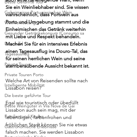
Beste Geführte Tour
Sie ein Weinliebhaber sind. Sie wissen 
Geheimnisse Portugiesischen Wein
wahrscheinlich, dass Portwein aus 
Porto und Umgebung stammt und die 
Weinverkostung
Einheimischen das Getränk weiterhin 
Gesunder Getränkekonsum (Consumo sa
mit Liebe und Respekt behandeln. 
Douro-Tal
Machen Sie für ein intensives Erlebnis 
einen Tagesausflug ins Douro-Tal, das 
Tagesausflug
für seinen herrlichen Wein und seine 
Private Touren
atemberaubende Aussicht bekannt ist.
Private Touren Porto
Welche Art von Reisenden sollte nach 
Intelligente Mobilität
Lissabon reisen?
Die beste geführte Tour
Egal wie touristisch oder überfüllt 
Beste Weingüter in Vila Nova de Gai
Lissabon auch sein mag, mit der 
Familien und Kinder
lebendigen, farbenfrohen und 
fröhlichen Stadt können Sie nie etwas 
Gastronomische Erlebnisse
falsch machen. Sie werden Lissabon 