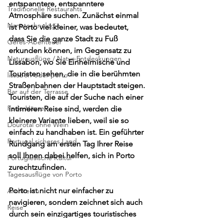
entspanntere, entspanntere 
Traditionelle Restaurants
Atmosphäre suchen. Zunächst einmal 
Nanotechnologie
ist Porto viel kleiner, was bedeutet, 
dass Sie die ganze Stadt zu Fuß 
Gerês-Abenteuer
erkunden können, im Gegensatz zu 
Naturausflüge / Natur-Entdeckungen
Lissabon, wo Sie Einheimische und 
Touristen sehen, die in die berühmten 
lissabon-oder-porto
Straßenbahnen der Hauptstadt steigen. 
Bar auf der Terrasse
Touristen, die auf der Suche nach einer 
Fado-Häuser
intimeren Reise sind, werden die 
kleinere Variante lieben, weil sie so 
Dourotal ohne Wein
einfach zu handhaben ist. Ein geführter 
Portugal sicheres Land
Rundgang am ersten Tag Ihrer Reise 
soll Ihnen dabei helfen, sich in Porto 
Portugiesische Kultur
zurechtzufinden.
Tagesausflüge von Porto
Porto ist nicht nur einfacher zu 
Architektur
navigieren, sondern zeichnet sich auch 
Reise
durch sein einzigartiges touristisches 