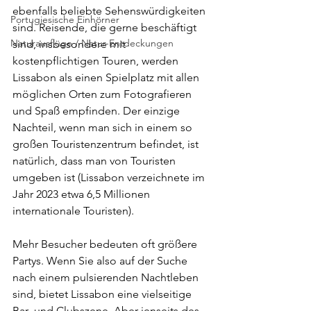
ebenfalls beliebte Sehenswürdigkeiten 
Portugiesische Einhörner
sind. Reisende, die gerne beschäftigt 
Naturausflüge / Natur-Entdeckungen
sind, insbesondere mit 
kostenpflichtigen Touren, werden 
Lissabon als einen Spielplatz mit allen 
möglichen Orten zum Fotografieren 
und Spaß empfinden. Der einzige 
Nachteil, wenn man sich in einem so 
großen Touristenzentrum befindet, ist 
natürlich, dass man von Touristen 
umgeben ist (Lissabon verzeichnete im 
Jahr 2023 etwa 6,5 ​​Millionen 
internationale Touristen).
Mehr Besucher bedeuten oft größere 
Partys. Wenn Sie also auf der Suche 
nach einem pulsierenden Nachtleben 
sind, bietet Lissabon eine vielseitige 
Bar- und Clubszene. Aber jenseits des 