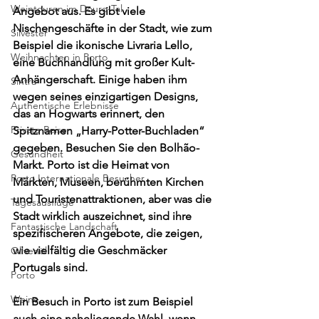
Weintouren im Douro-Tal
Angebot aus. Es gibt viele 
Nischengeschäfte in der Stadt, wie zum 
Silvester
Beispiel die ikonische Livraria Lello, 
Weihnachten in Porto
eine Buchhandlung mit großer Kult-
Anhängerschaft. Einige haben ihm 
Sintra
wegen seines einzigartigen Designs, 
Authentische Erlebnisse
das an Hogwarts erinnert, den 
Private Reisen
Spitznamen „Harry-Potter-Buchladen“ 
gegeben. Besuchen Sie den Bolhão-
Gesundheit
Markt. Porto ist die Heimat von 
Porto Internationale Besucher
Märkten, Museen, berühmten Kirchen 
und Touristenattraktionen, aber was die 
Tagesausflüge
Stadt wirklich auszeichnet, sind ihre 
Fantastische Landschaft
spezifischeren Angebote, die zeigen, 
wie vielfältig die Geschmäcker 
Olivenöl
Portugals sind.
Porto
Weine
Ein Besuch in Porto ist zum Beispiel 
auch eine naheliegende Wahl, wenn 