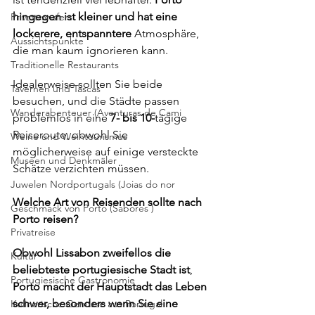
hingegen ist kleiner und hat eine 
Privattransfers
lockerere, entspanntere 
Atmosphäre, 
Aussichtspunkte
die man kaum ignorieren kann.
Traditionelle Restaurants
Idealerweise sollten Sie beide 
Tavernen und Tascas
besuchen, und die Städte passen 
Wanderabenteuer (Aventuras de Cami
problemlos in eine 
7- bis 10-
tägige 
Reiseroute, obwohl Sie 
Weine und Weintourismus
möglicherweise auf einige versteckte 
Museen und Denkmäler
Schätze verzichten müssen.
Juwelen Nordportugals (Joias do nor
Welche Art von Reisenden sollte nach 
Geschmack von Porto (Sabores )
Porto reisen?
Privatreise
Obwohl Lissabon zweifellos die 
Kultur
beliebteste portugiesische Stadt ist
,
Portugiesische Gastronomie
Porto macht der Hauptstadt das Leben 
schwer, besonders wenn Sie eine 
Kulinarische Genüsse aus Portugal