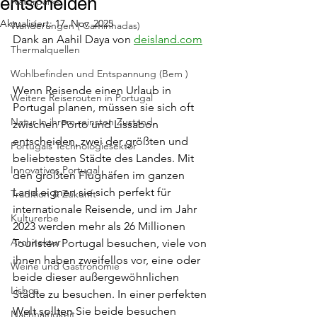
entscheiden
Naturparks
Aktualisiert:
17. Nov. 2025
Wanderungen ( Caminhadas)
Dank an Aahil Daya von 
deisland.com
Thermalquellen
Wohlbefinden und Entspannung (Bem )
Wenn Reisende einen Urlaub in 
Weitere Reiserouten in Portugal
Portugal planen, müssen sie sich oft 
Natur in ihrem reinsten Zustand.
zwischen Porto und Lissabon 
entscheiden, zwei der größten und 
Portugals Technologiesektor
beliebtesten Städte des Landes. Mit 
Innovatives Portugal
den größten Flughäfen im ganzen 
Land eignen sie sich perfekt für 
Tradition & Zukunft
internationale Reisende, und im Jahr 
Kulturerbe
2023 werden mehr als 26 Millionen 
Architektur
Touristen Portugal besuchen, viele von 
ihnen haben zweifellos vor, eine oder 
Weine und Gastronomie
beide dieser außergewöhnlichen 
Lisboa
Städte zu besuchen. In einer perfekten 
Welt sollten Sie beide besuchen 
Nachhaltigkeit