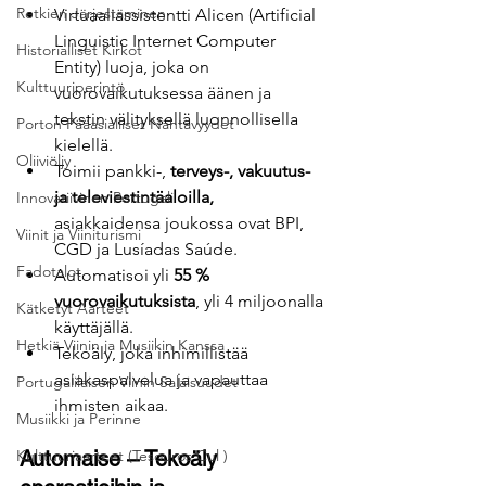
Retkien Järjestäminen
Virtuaaliassistentti Alicen (Artificial 
Linguistic Internet Computer 
Historialliset Kirkot
Entity) luoja, joka on 
Kulttuuriperintö
vuorovaikutuksessa äänen ja 
tekstin välityksellä luonnollisella 
Porton Pääasialliset Nähtävyydet
kielellä.
Oliiviöljy
Toimii pankki-,
 terveys-, vakuutus- 
ja televiestintäaloilla, 
Innovatiivinen Portugali
asiakkaidensa joukossa ovat BPI, 
Viinit ja Viiniturismi
CGD ja Lusíadas Saúde.
Fadotalot
Automatisoi yli
 55 % 
vuorovaikutuksista
, yli 4 miljoonalla 
Kätketyt Aarteet
käyttäjällä.
Hetkiä Viinin ja Musiikin Kanssa
Tekoäly, joka inhimillistää 
asiakaspalvelua ja vapauttaa 
Portugalilaisen Viinin Salaisuudet
ihmisten aikaa.
Musiikki ja Perinne
Kulttuuriaarteet (Tesouros Cul )
Automaise – Tekoäly 