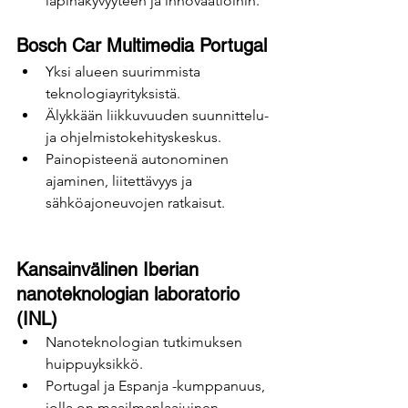
läpinäkyvyyteen ja innovaatioihin.
Bosch Car Multimedia Portugal
Yksi alueen suurimmista 
teknologiayrityksistä.
Älykkään liikkuvuuden suunnittelu- 
ja ohjelmistokehityskeskus.
Painopisteenä autonominen 
ajaminen, liitettävyys ja 
sähköajoneuvojen ratkaisut.
Kansainvälinen Iberian 
nanoteknologian laboratorio 
(INL)
Nanoteknologian tutkimuksen 
huippuyksikkö.
Portugal ja Espanja -kumppanuus, 
jolla on maailmanlaajuinen 