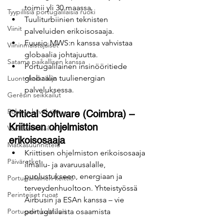
toimii yli 30 maassa.
Tyypillisiä portugalilaisia ​​ruoki
Tuuliturbiinien teknisten 
Viinit
palveluiden erikoisosaaja.
Fuusio MWS:n kanssa vahvistaa 
Viininmaistajaiset
globaalia johtajuutta.
Satama paikallisen kanssa
Portugalilainen insinööritiede 
globaalin tuulienergian 
Luontokarkailuja
palveluksessa.
Gerêsin seikkailut
Polut ja kävelytiet
Critical Software (Coimbra) – 
Kriittisen ohjelmiston 
Vaellusseikkailut
erikoisosaaja
Matkasuunnittelu
Kriittisen ohjelmiston erikoisosaaja 
Päiväretket
ilmailu- ja avaruusalalle, 
puolustukseen, energiaan ja 
Portugalilainen keittiö
terveydenhuoltoon. Yhteistyössä 
Perinteiset ruoat
Airbusin ja ESAn kanssa – vie 
Portugalin kulttuuri
portugalilaista osaamista 