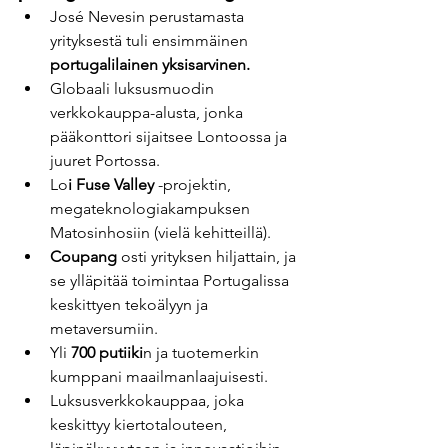
José Nevesin perustamasta 
yrityksestä tuli ensimmäinen 
portugalilainen yksisarvinen.
Globaali luksusmuodin 
verkkokauppa-alusta, jonka 
pääkonttori sijaitsee Lontoossa ja 
juuret Portossa.
Lo
i Fuse Valley
 -projektin, 
megateknologiakampuksen 
Matosinhosiin (vielä kehitteillä).
Coupang
 osti yrityksen hiljattain, ja 
se ylläpitää toimintaa Portugalissa 
keskittyen tekoälyyn ja 
metaversumiin.
Yli 
700 putiiki
n ja tuotemerkin 
kumppani maailmanlaajuisesti.
Luksusverkkokauppaa, joka 
keskittyy kiertotalouteen, 