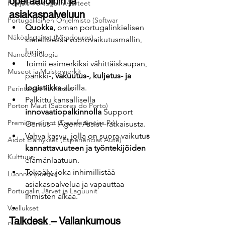
operaatioihin ja 
Pohjois-Portugalin Aarteet
asiakaspalveluun
Portugalilainen Ohjelmisto (Softwar
Quokka,
 oman portugalinkielisen 
Näköalapaikat (Miradouros)
kielellisessä vuorovaikutusmallin, 
luoja.
Nanoteknologia
Toimii esimerkiksi vähittäiskaupan, 
Museot ja Muistomerkit
pankki-
, vakuutus-, kuljetus- ja 
logistiikka
-aloilla.
Perinteiset Ravintolat
Palkittu kansallisella 
Porton Maut (Sabores do Porto)
innovaatiopalkinnolla
 Support 
Premium-siirrot (Transferências Pr)
Genius – Agent Assist -ratkaisusta.
Vahva kasvu, jolla on suora vaikutu
s 
Aidot Elämykset (Experiências Autê)
kannattavuuteen ja työntekijöiden
Kulttuuri
elämänlaatuun.
Tekoäly, joka inhimillistää 
Luonnonpuistot
asiakaspalvelua ja vapauttaa 
Portugalin Järvet ja Laguunit
ihmisten aikaa.
Vaellukset
Talkdesk – Vallankumous 