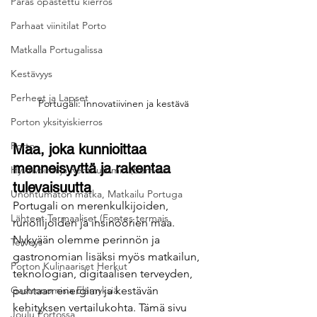
Paras opastettu kierros
Parhaat viinitilat Porto
Matkalla Portugalissa
Kestävyys
Perheet ja Lapset
Portugali: Innovatiivinen ja kestävä
Porton yksityiskierros
Porto
Maa, joka kunnioittaa 
menneisyyttä ja rakentaa 
Hyvinvointi ja Rentoutumin (Bem-est
tulevaisuutta
Unohtumaton matka, Matkailu Portuga
Portugali on merenkulkijoiden, 
Lähteet Termaaliset (Fontes termais
runoilijoiden ja insinöörien maa. 
Nykyään olemme perinnön ja 
Terveys
gastronomian lisäksi myös matkailun, 
Porton Kulinaariset Herkut
teknologian, digitaalisen terveyden, 
Gastronomisia Elämyksiä
puhtaan energian ja kestävän 
kehityksen vertailukohta. Tämä sivu 
Joulu Portossa