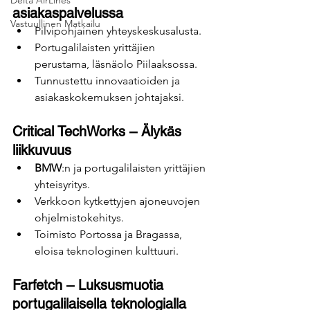
Delta AirLines
asiakaspalvelussa
Vastuullinen Matkailu
Pilvipohjainen yhteyskeskusalusta.
Portugalilaisten yrittäjien 
perustama, läsnäolo Piilaaksossa.
Tunnustettu innovaatioiden ja 
asiakaskokemuksen johtajaksi.
Critical TechWorks – Älykäs 
liikkuvuus
BMW
:n ja portugalilaisten yrittäjien 
yhteisyritys.
Verkkoon kytkettyjen ajoneuvojen 
ohjelmistokehitys.
Toimisto Portossa ja Bragassa, 
eloisa teknologinen kulttuuri.
Farfetch – Luksusmuotia 
portugalilaisella teknologialla