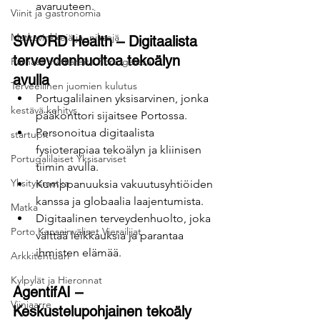
avaruuteen.
Viinit ja gastronomia
Matkavinkkejä ja -niksejä
SWORD Health – Digitaalista 
terveydenhuoltoa tekoälyn 
Parhaat matkareitit Portugalissa
avulla
Terveellinen juomien kulutus
Portugalilainen yksisarvinen, jonka 
kestävä kehitys
pääkonttori sijaitsee Portossa.
Personoitua digitaalista 
startupit
fysioterapiaa tekoälyn ja kliinisen 
Portugalilaiset Yksisarviset
tiimin avulla.
Yksityismatka
Kumppanuuksia vakuutusyhtiöiden 
kanssa ja globaalia laajentumista.
Matka
Digitaalinen terveydenhuolto, joka 
Porto Kansainväliset Vierailijat
välttää leikkauksia ja parantaa 
ihmisten elämää.
Arkkitehtuuri
Kylpylät ja Hieronnat
AgentifAI – 
Viiniaarre
Keskustelupohjainen tekoäly