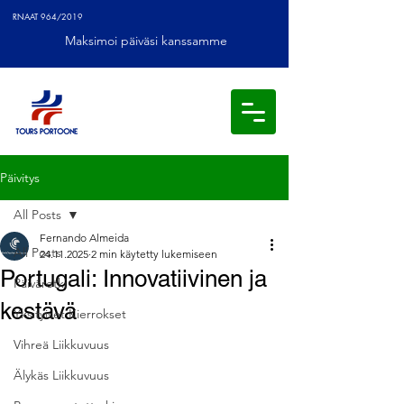
RNAAT 964/2019
Maksimoi päiväsi kanssamme
Päivitys
All Posts
Fernando Almeida
All Posts
24.11.2025
2 min käytetty lukemiseen
Portugali: Innovatiivinen ja
Päiväretki
kestävä
Yksityiset Kierrokset
Vihreä Liikkuvuus
Älykäs Liikkuvuus