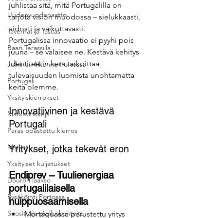
juhlistaa sitä, mitä Portugalilla on 
Uudenvuodenaatto
tarjota vision muodossa – sielukkaasti, 
aidosti ja vaikuttavasti.
Tavernat ja Tascas
Portugalissa innovaatio ei pyyhi pois 
Baari Terassilla
juuria – se valaisee ne. Kestävä kehitys 
identiteetin kera tarkoittaa 
Julkinen liikenne Portossa
tulevaisuuden luomista unohtamatta 
Portugali
keitä olemme.
Yksityiskierrokset
Innovatiivinen ja kestävä 
Matkavinkkejä
Portugali
Paras opastettu kierros
Matkat
Yritykset, jotka tekevät eron
Yksityiset kuljetukset
Endiprev – Tuulienergiaa 
Douron laakso
portugalilaisella 
Pysäköinti Portossa
huippuosaamisella
Suosittuja vaelluskohteita
Mortáguassa perustettu yritys 