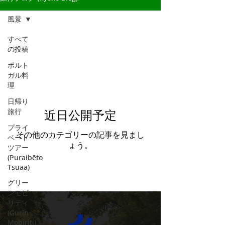
風景
すべて
の投稿
風景
ポルト
ガル料
理
日帰り
旅行
近日公開予定
プライ
その他のカテゴリーの記事を見まし
ベート
ょう。
ツアー
(Puraibēto
Tsuaa)
グリー
ンモビ
リティ
(Gurīn
Mobiriti)