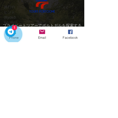
旅行の
ヒント
(Ryokō
no Hin)
プライベートツアーでポルトガルを探索する
Dicas
1
のに最適な時期です
de
Phone
Email
Facebook
お問い合わせ：
スマー
トモビ
クイックリンク
リティ
(Sumāto
ホーム
Mobiriti)
ツアー
最高の
市内送迎
ガイド
ポルトの魅力
付きツ
連絡先
アー
持続可
+351918548715
能性
(Jizoku
portooneprivatediscovery@gmail.com
Kanōsei)
ポルト