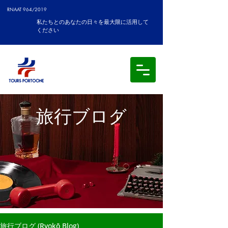
RNAAT 964/2019
私たちとのあなたの日々を最大限に活用して
ください
旅行ブログ
旅行ブログ (Ryokō Blog)