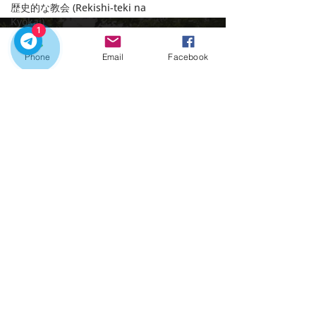
歴史的な教会 (Rekishi-teki na
Kyōkai)
1
ポルトのクリスマス (Poruto no
Kurisumasu)
Phone
Email
Facebook
"大晦日" (Passagem do Ano)
ポルトガルのユニコーン (Unicórnios
portugueses
プライベートツアーでポルトガルを探索する
居酒屋とタスカス (Taberns e
のに最適な時期です
Tascas)
お問い合わせ：
テラスバー (Terasu Bā)
クイックリンク
ポルトの公共交通機関
ドウロ渓谷
ホーム
ツアー
ワインテイスティング
市内送迎
ワイン
ポルトの魅力
連絡先
プライベートツアー
ワインと美食