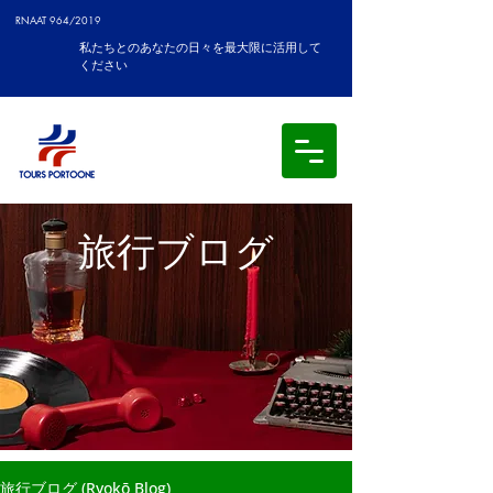
RNAAT 964/2019
私たちとのあなたの日々を最大限に活用して
ください
旅行ブログ
旅行ブログ (Ryokō Blog)