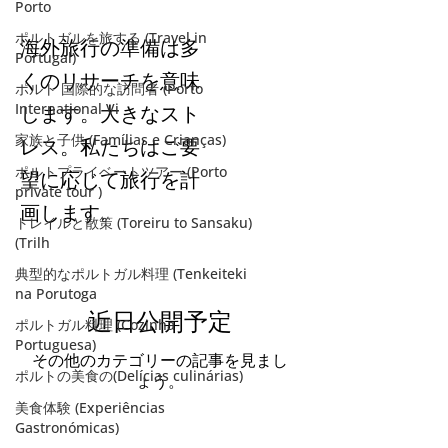
Organization)
Porto
ポルトガルを旅する (Travel in
海外旅行の準備は多
Portugal)
くのリサーチを意味
ポルト 国際的な訪問者 (Porto
International Vi
します。大きなスト
家族と子供 (Famílias e Crianças)
レス。私たちはご要
ポルトプライベートツアー (Porto
望に応じて旅行を計
private tour )
画します。
トレイルと散策 (Toreiru to Sansaku)
(Trilh
典型的なポルトガル料理 (Tenkeiteki
na Porutoga
近日公開予定
ポルトガル料理 (Cozinha
Portuguesa)
その他のカテゴリーの記事を見まし
ポルトの美食の(Delícias culinárias)
ょう。
美食体験 (Experiências
Gastronómicas)