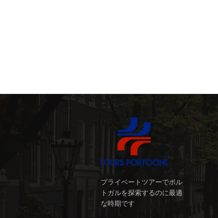
居酒屋とタスカス (Taberns e
ドウロ渓谷
ワインテ
プライベートツアーでポル
トガルを探索するのに最適
な時期です