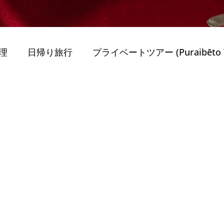
理
日帰り旅行
プライベートツアー (Puraibēto T
obiriti)
旅行のヒント (Ryokō no Hin) Dicas de
Mobiriti)
最高のガイド付きツアー
持続可能性 
ー
Porto
ポルトガルを旅する (Travel in Portug
nternational Vi
家族と子供 (Famílias e Crianç