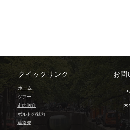
 Tascas)
テラスバー (Terasu Bā)
ポルトの
イスティング
ワイン
プライベートツアー
クイックリンク
お問
ホーム
+
ツアー
po
市内送迎
ポルトの魅力
連絡先