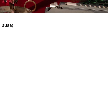
suaa)
(Jizoku Kanōsei)
al)
as)