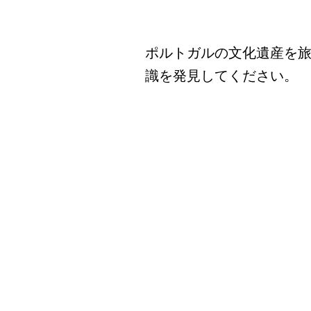
文化遺産 (Bunka Isan / C
ポルトプライベートツアー (Port
ポルトガルの文化遺産を
識を発見してください。
典型的なポルトガル料理 (Tenke
ポルトの美食の(Delícias culi
歴史的な教会 (Rekishi-teki 
"大晦日" (Passagem do An