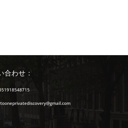
公共交通機関
い合わせ：
351918548715
rtooneprivatediscovery@gmail.com