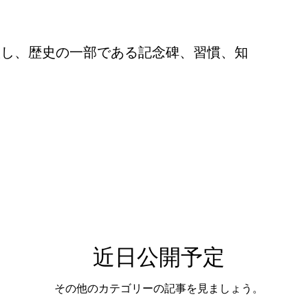
ultural Heritag
o private tour )
トレイルと散策 (Toreiru to San
旅し、歴史の一部である記念碑、習慣、知
iteki na Porutoga
ポルトガル料理 (Cozinha Po
nárias)
美食体験 (Experiências Gastronómicas)
na Kyōkai)
ポルトのクリスマス (Poruto no Kurisu
近日公開予定
o)
ポルトガルのユニコーン (Unicórnios portugue
その他のカテゴリーの記事を見ましょう。