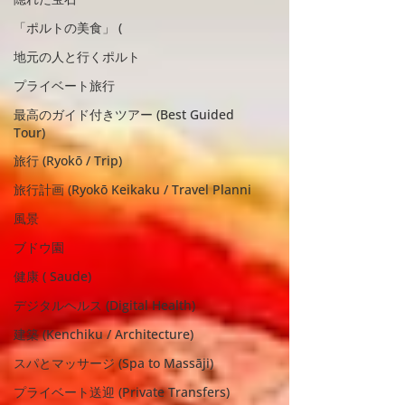
「ポルトの美食」 (
地元の人と行くポルト
プライベート旅行
最高のガイド付きツアー (Best Guided
Tour)
旅行 (Ryokō / Trip)
旅行計画 (Ryokō Keikaku / Travel Planni
風景
ブドウ園
健康 ( Saude)
デジタルヘルス (Digital Health)
建築 (Kenchiku / Architecture)
スパとマッサージ (Spa to Massāji)
プライベート送迎 (Private Transfers)