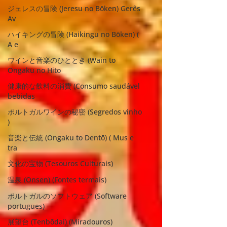
ジェレスの冒険 (Jeresu no Bōken) Gerês
Av
ハイキングの冒険 (Haikingu no Bōken) (
A e
ワインと音楽のひととき (Wain to
Ongaku no Hito
健康的な飲料の消費 (Consumo saudável
bebidas
ポルトガルワインの秘密 (Segredos vinho
)
音楽と伝統 (Ongaku to Dentō) ( Mus e
tra
文化の宝物 (Tesouros Culturais)
温泉 (Onsen) (Fontes termais)
ポルトガルのソフトウェア (Software
portugues)
展望台 (Tenbōdai) (Miradouros)