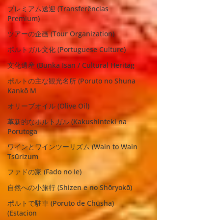
プレミアム送迎 (Transferências
Premium)
ツアーの企画 (Tour Organization)
ポルトガル文化 (Portuguese Culture)
文化遺産 (Bunka Isan / Cultural Heritag
ポルトの主な観光名所 (Poruto no Shuna
Kankō M
オリーブオイル (Olive Oil)
革新的なポルトガル (Kakushinteki na
Porutoga
ワインとワインツーリズム (Wain to Wain
Tsūrizum
ファドの家 (Fado no Ie)
自然への小旅行 (Shizen e no Shōryokō)
ポルトで駐車 (Poruto de Chūsha)
(Estacion