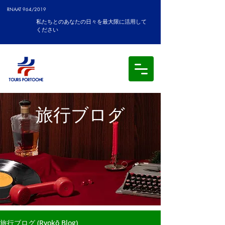
RNAAT 964/2019
私たちとのあなたの日々を最大限に活用して
ください
旅行ブログ
旅行ブログ (Ryokō Blog)