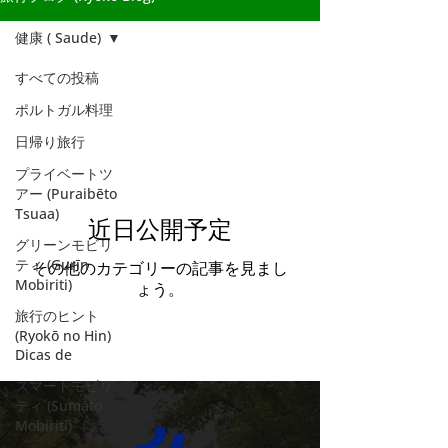
健康 ( Saude)
すべての投稿
健康 ( Saude)
ポルトガル料理
日帰り旅行
プライベートツ
アー (Puraibēto
Tsuaa)
近日公開予定
グリーンモビリ
ティ (Gurīn
その他のカテゴリーの記事を見まし
Mobiriti)
ょう。
旅行のヒント
(Ryokō no Hin)
Dicas de
スマートモビリ
ティ (Sumāto
Mobiriti)