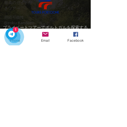
最高のガイド付
きツアー
持続可能性
(Jizoku Kanōsei)
プライベートツアーでポルトガルを探索する
1
ポルトのおすす
のに最適な時期です
めワイナリー
Phone
Email
Facebook
お問い合わせ：
Porto
クイックリンク
ポルトガルを旅
する (Travel in
ホーム
Portugal)
ツアー
ポルト 国際的な
市内送迎
訪問者 (Porto
ポルトの魅力
International Vi
連絡先
家族と子供
(Famílias e
+351918548715
Crianças)
portooneprivatediscovery@gmail.com
ポルトプライベ
ートツアー
(Porto private