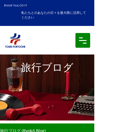
RNAAT 964/2019
私たちとのあなたの日々を最大限に活用して
ください
旅行ブログ
旅行ブログ (Ryokō Blog)