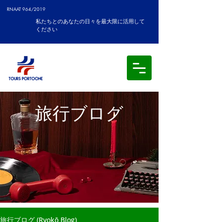
RNAAT 964/2019
私たちとのあなたの日々を最大限に活用して
ください
旅行ブログ
旅行ブログ (Ryokō Blog)