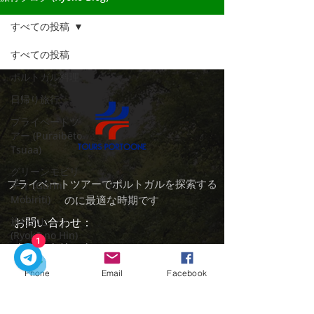
すべての投稿
すべての投稿
ポルトガル料理
日帰り旅行
プライベートツ
アー (Puraibēto
Tsuaa)
グリーンモビリ
プライベートツアーでポルトガルを探索する
ティ (Gurīn
Mobiriti)
のに最適な時期です
旅行のヒント
お問い合わせ：
(Ryokō no Hin)
1
クイックリンク
Dicas de
ホーム
スマートモビリ
Phone
Email
Facebook
ツアー
ティ (Sumāto
Mobiriti)
市内送迎