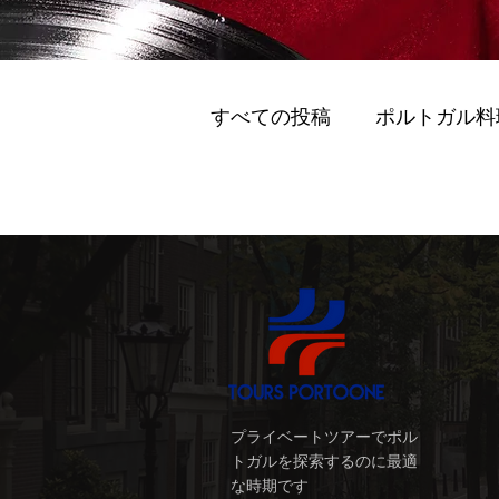
すべての投稿
ポルトガル料
グリーンモビリティ (Gurīn M
スマートモビリティ (Sumāto 
ポルトのおすすめワイナリ
プライベートツアーでポル
トガルを探索するのに最適
ポルト 国際的な訪問者 (Porto I
な時期です