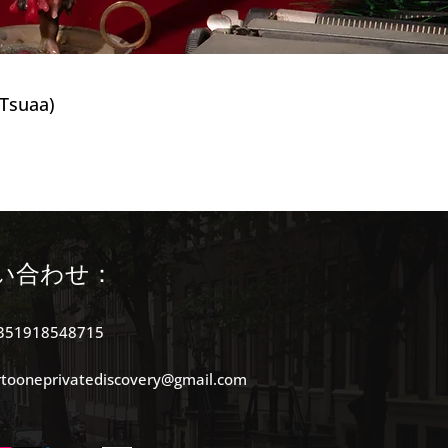
suaa)
(Jizoku Kanōsei)
い合わせ：
351918548715
al)
rtooneprivatediscovery@gmail.com
as)