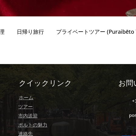
理
日帰り旅行
プライベートツアー (Puraibēto T
obiriti)
旅行のヒント (Ryokō no Hin) Dicas de
Mobiriti)
最高のガイド付きツアー
持続可能性 
クイックリンク
お問
ホーム
+
ー
Porto
ポルトガルを旅する (Travel in Portug
ツアー
po
市内送迎
ポルトの魅力
nternational Vi
家族と子供 (Famílias e Crianç
連絡先