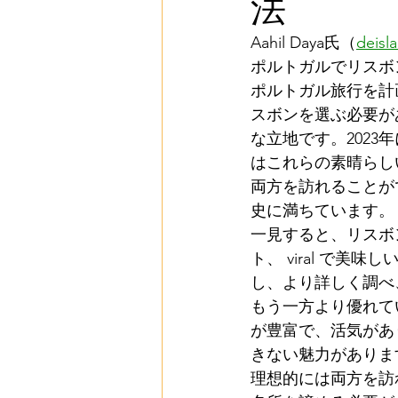
法
ポルトのおすすめワイナリ
Aahil Daya氏（
deisl
ポルトガルでリスボ
ポルトガル旅行を計
ポルト 国際的な訪問者 (Porto I
スボンを選ぶ必要が
な立地です。2023
はこれらの素晴らし
ポルトプライベートツアー (Porto
両方を訪れることが
史に満ちています。
一見すると、リスボ
典型的なポルトガル料理 (Tenkei
ト、 viral で
し、より詳しく調べ
もう一方より優れて
ポルトの美食の(Delícias culi
が豊富で、活気があ
きない魅力がありま
理想的には両方を訪
歴史的な教会 (Rekishi-teki n