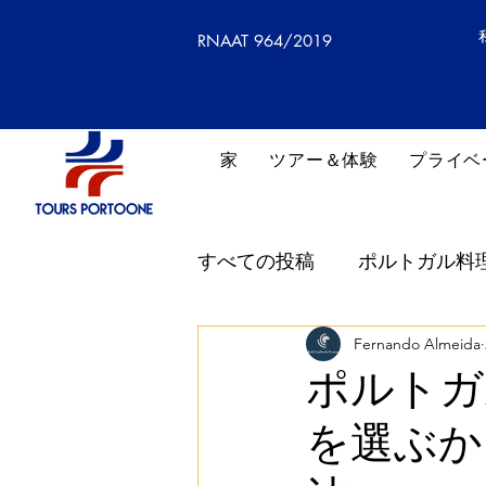
RNAAT 964/2019
家
ツアー＆体験
プライベ
すべての投稿
ポルトガル料
グリーンモビリティ (Gurīn Mo
Fernando Almeida
ポルトガ
を選ぶか
スマートモビリティ (Sumāto M