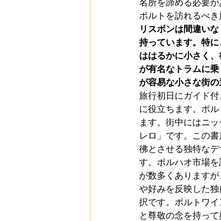
名所を諦める必要が
ポルトを訪れるべき
リスボンは間違いな
"大晦日" (Passagem do An
持っています。特に
ははるかに小さく、
が有名なトラムに乗
居酒屋とタスカス (Taberns e
が容易な小さな街の
旅行初日にガイド付
に役立ちます。ポル
ドウロ渓谷
ワインテイ
ます。街中にはニッ
レロ」です。この書
彿とさせる独特なデ
す。ボルハオ市場を
が数多くありますが
や好みを反映した独
択です。ポルトワイ
と尊敬の念を持って