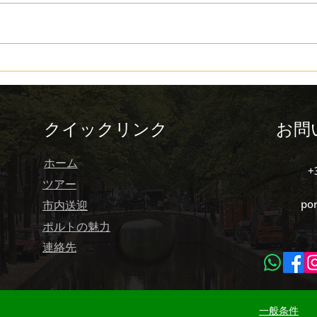
ポルトガル：革新的で持続可
ポル
能な国
向け
クイックリンク
お問
ホーム
+
ツアー
po
市内送迎
ポルトの魅力
連絡先
一般条件