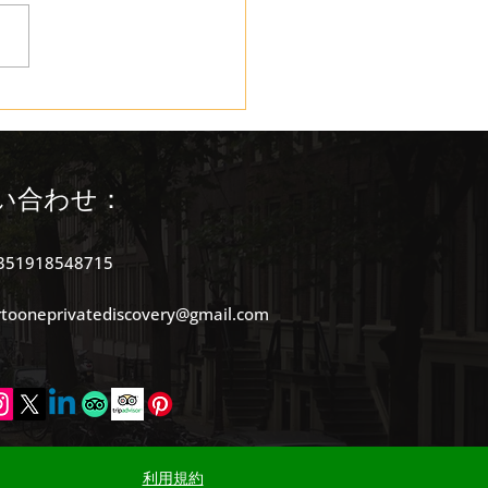
トとその周辺地域の家族
観光スポット
い合わせ：
351918548715
rtooneprivatediscovery@gmail.com
利用規約