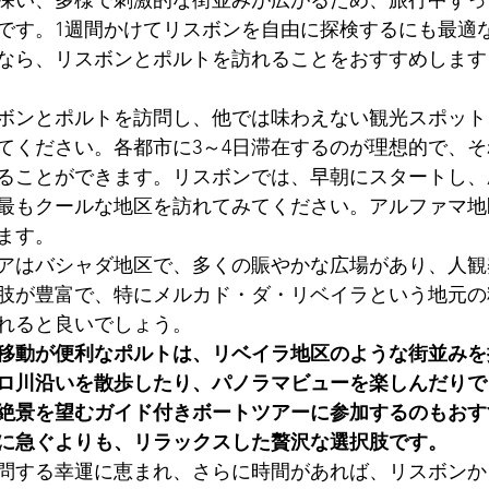
深い、多様で刺激的な街並みが広がるため、旅行中ずっ
です。1週間かけてリスボンを自由に探検するにも最適
なら、リスボンとポルトを訪れることをおすすめします
ボンとポルトを訪問し、他では味わえない観光スポット
てください。各都市に3～4日滞在するのが理想的で、
ることができます。リスボンでは、早朝にスタートし、
最もクールな地区を訪れてみてください。アルファマ地
ます。
アはバシャダ地区で、多くの賑やかな広場があり、人観
肢が豊富で、特にメルカド・ダ・リベイラという地元の
れると良いでしょう。
移動が便利なポルトは、リベイラ地区のような街並みを
ロ川沿いを散歩したり、パノラマビューを楽しんだりで
絶景を望むガイド付きボートツアーに参加するのもおす
に急ぐよりも、リラックスした贅沢な選択肢です。
問する幸運に恵まれ、さらに時間があれば、リスボンか