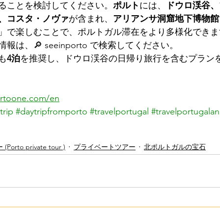
ることを検討してください。
ポルト
には、
ドウロ渓谷、
、コスタ・ノヴァ
が含まれ、
アリアンサ洞窟地下博物館
」で楽しむことで、ポルトガル滞在をより多様化できま
は、🔎 seeinporto で検索してください。
も
4泊
を推奨し、ドウロ渓谷の日帰り旅行を含むプラン
ortoone.com/en
trip
#daytripfromporto
#travelportugal
#travelportugala
o private tour )
プライベートツアー
北ポルトガルの宝石