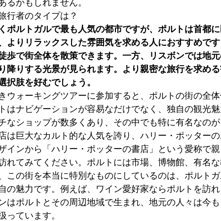
あるかもしれません。
旅行者のタイプは？
くポルトガルで最も人気の都市ですが、ポルトは首都に
o)
ポルトガルのユニコーン (Unicórnios portugues
、よりリラックスした雰囲気を求める人におすすめです
徒歩で街全体を散策できます。一方、リスボンでは地元
り降りする光景が見られます。より親密な旅行を求める
 Tascas)
テラスバー (Terasu Bā)
ポルトの公
選択肢を好むでしょう。
きウォーキングツアーに参加すると、ポルトの街の全体
トはナビゲーションが容易なだけでなく、独自の観光魅
スティング
ワイン
プライベートツアー
チなショップが数多くあり、その中でも特に有名なのが
店は巨大なカルト的な人気を誇り、ハリー・ポッターの
ザインから「ハリー・ポッターの書店」という愛称で親
訪れてみてください。ポルトには市場、博物館、有名な
、この街を本当に特別なものにしているのは、ポルトガ
自の魅力です。例えば、ワイン愛好家ならポルトを訪れ
ンはポルトとその周辺地域で生まれ、地元の人々は今も
扱っています。