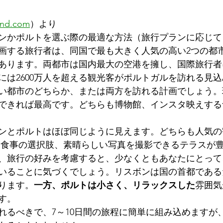
ー
Porto
ポルトガルを旅する (Travel in Portuga
and.com
）より
ンかポルトを選ぶ際の最適な方法（旅行プランに応じて
画する旅行者は、同国で最も大きく人気の高い2つの都
nternational Vi
家族と子供 (Famílias e Criança
あります。両都市は国内最大の空港を擁し、国際旅行者
年には2600万人を超える観光客がポルトガルを訪れる見
い都市のどちらか、または両方を訪れる計画でしょう。
 private tour )
トレイルと散策 (Toreiru to San
できれば最高です。どちらも博物館、インスタ映えする
ンとポルトはほぼ同じように見えます。どちらも人気の
teki na Porutoga
ポルトガル料理 (Cozinha Por
美味しい食事の選択肢、素晴らしい写真を撮影できるテラスが
、旅行の好みを考慮すると、少なくともあなたにとって
いることに気づくでしょう。リスボンは国の首都である
nárias)
美食体験 (Experiências Gastronómicas)
ります。
一方、ポルトは小さく、リラックスした
雰囲気
す。
れるべきで、7～10日間の旅程に簡単に組み込めますが
a Kyōkai)
ポルトのクリスマス (Poruto no Kurisu