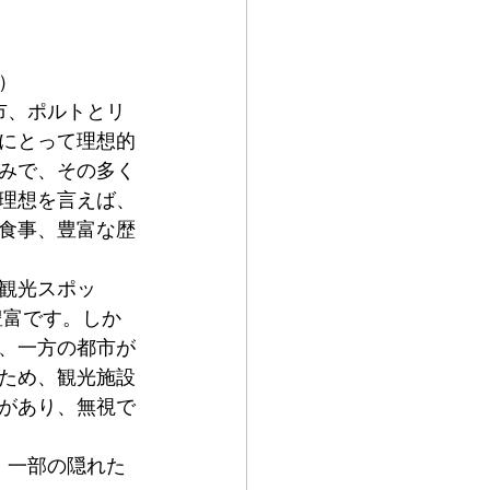
l)
）
市、ポルトとリ
s)
にとって理想的
込みで、その多く
理想を言えば、
saku) (Trilh
食事、豊富な歴
観光スポッ
tuguesa)
豊富です。しか
、一方の都市が
ため、観光施設
があり、無視で
、一部の隠れた
masu)