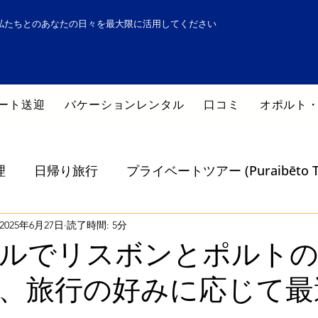
私たちとのあなたの日々を最大限に活用してください
ート送迎
バケーションレンタル
口コミ
オポルト
理
日帰り旅行
プライベートツアー (Puraibēto T
biriti)
2025年6月27日
読了時間: 5分
旅行のヒント (Ryokō no Hin) Dicas de
ルでリスボンとポルト
、旅行の好みに応じて最
obiriti)
最高のガイド付きツアー
持続可能性 (