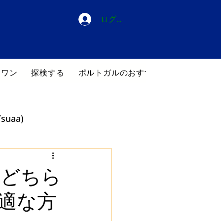
ログイン
・ワン
探検する
ポルトガルのおすすめホテル
ブロ
suaa)
のどちら
適な方
Jizoku Kanōsei)