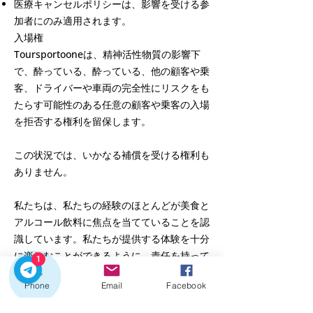
医療キャンセルポリシーは、影響を受ける参
加者にのみ適用されます。
入場権
Toursportooneは、精神活性物質の影響下
で、酔っている、酔っている、他の顧客や乗
客、ドライバーや車両の完全性にリスクをも
たらす可能性のある任意の顧客や乗客の入場
を拒否する権利を留保します。
この状況では、いかなる補償を受ける権利も
ありません。
私たちは、私たちの経験のほとんどが美食と
アルコール飲料に焦点を当てていることを認
識しています。私たちが提供する体験を十分
に楽しむことができるように、責任を持って
1
製品を消費することをお勧めします。
Phone
Email
Facebook
Covid-19パンデミック - 体験の一部にアク
セスするには、ワクチン接種カード、回復証