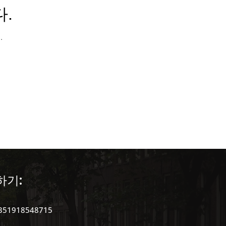
.
.
 in Portugal )
하기:
351918548715