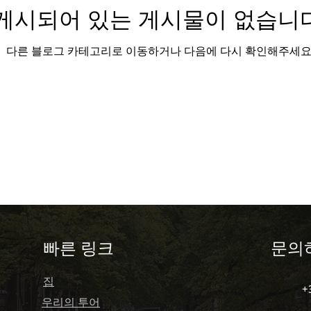
게시되어 있는 게시물이 없습니다
e português)
제레시 모험 (Gerês Moheom)
다른 블로그 카테고리로 이동하거나 다음에 다시 확인해주세요
e)
Porto
Portugal
포르투갈 여행하기 ( Travel
rianças)
전형적인 포르투갈 (Típicos pratos)
stronómicas)
문화적 보물 (Tesouros Culturais)
​빠른 링크
문의
erências Premium
프라이빗 여행 (Private trip)
집
+
우리의 투어