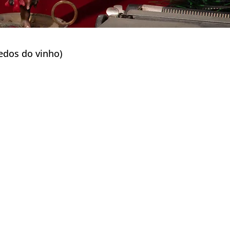
s do vinho)
k Ganeunseong)
scapadas na Natureza)