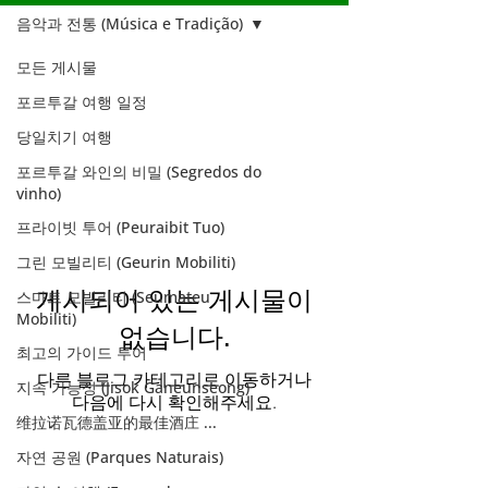
음악과 전통 (Música e Tradição)
모든 게시물
음악과 전통
포르투갈 여행 일정
(Música e
당일치기 여행
Tradição)
포르투갈 와인의 비밀 (Segredos do
vinho)
프라이빗 투어 (Peuraibit Tuo)
그린 모빌리티 (Geurin Mobiliti)
게시되어 있는 게시물이
스마트 모빌리티 (Seumateu
Mobiliti)
없습니다.
최고의 가이드 투어
다른 블로그 카테고리로 이동하거나
지속 가능성 (Jisok Ganeunseong)
다음에 다시 확인해주세요.
维拉诺瓦德盖亚的最佳酒庄 ...
자연 공원 (Parques Naturais)