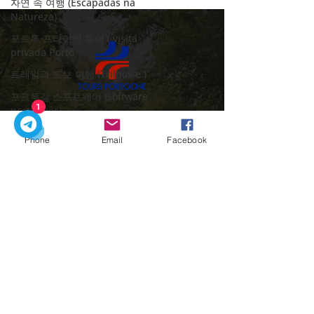
자연 속 여행 (Escapadas na
Natureza)
포르투 프라이빗 투어 ( visita
privada Porto
트레일과 도보 여행 (Trilhos e )
포르투갈 소프트웨어 (software
português)
1
우리의 개인 투어로 포르투갈을 탐험하기에 완
제레시 모험 (Gerês Moheom)
벽한 시기입니다.
Phone
Email
Facebook
와인의 보물 (Wine Treasure)
문의하기:
Porto
​빠른 링크
Portugal
집
포르투갈 여행하기 ( Travel in
우리의 투어
Portugal )
도시 이동
가족과 아이들 (Famílias e
포르투의 매력
Crianças)
​연락처
전형적인 포르투갈 (Típicos pratos)
+351918548715