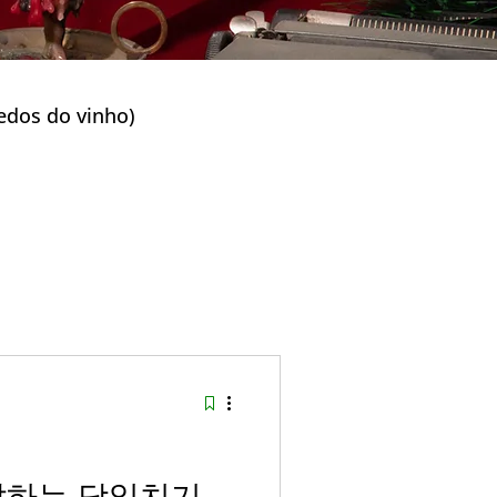
s do vinho)
k Ganeunseong)
scapadas na Natureza)
발하는 당일치기