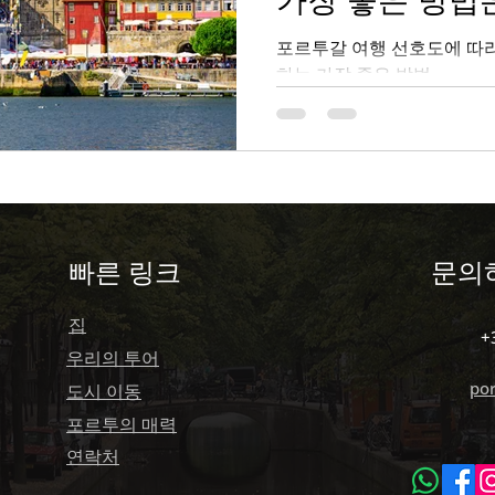
-ui Keuriseumase
새해 전야 (Passagem do An
따라 다릅니다.
포르투갈 여행 선호도에 따
하는 가장 좋은 방법
 Tascas )
포르투갈 유니콘 ( Unicornios Portugue
을 위한
​빠른 링크
문의
집
+
우리의 투어
po
도시 이동
포르투의 매력
​연락처