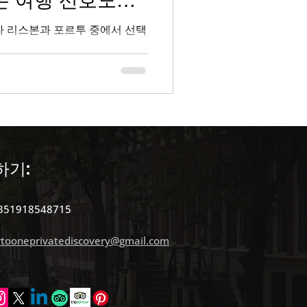
o)
라 리스본과 포르투 중에서 선택
se )
하기:
351918548715
rtooneprivatediscovery@gmail.com