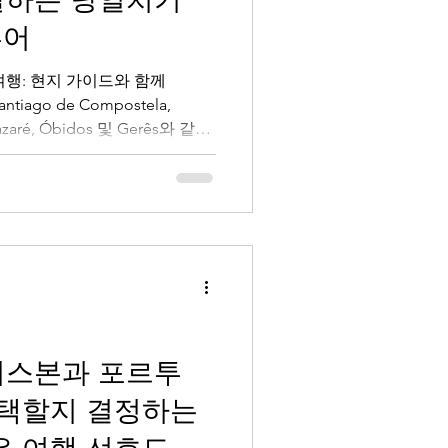
투어
행: 현지 가이드와 함께
Santiago de Compostela,
 Nazaré, Óbidos 및 Gerês와 같은
 in Portugal )
견하세요.
리스본과 포르투
선택할지 결정하는
은 여행 선호도에