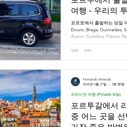
여행 - 우리의 
e português)
제레시 모험 (Gerês Moheom)
포르토에서 출발하는 당일 여
Douro, Braga, Guimarães, 
Aveiro, Coimbra, Fátima,
e)
Porto
Portugal
포르투갈 여행하기 ( Travel
정통 목적지를 편안하게 발
rianças)
전형적인 포르투갈 (Típicos pratos)
Fernando Almeida
stronómicas)
문화적 보물 (Tesouros Culturais)
2025년 6월 27일
3분 분량
프라이빗 여행 (Private trip)
포르투갈에서 
erências Premium
프라이빗 여행 (Private trip)
중 어느 곳을 
가장 좋은 방법