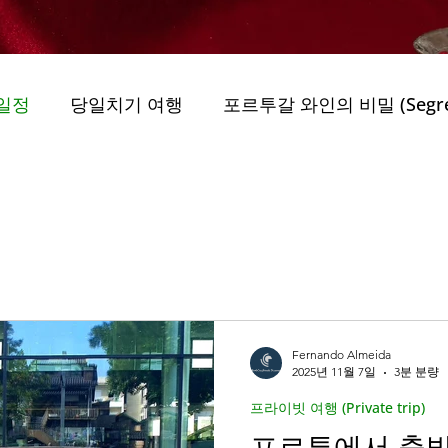
일정
당일치기 여행
포르투갈 와인의 비밀 (Segredo
uo)
그린 모빌리티 (Geurin Mobiliti)
obiliti)
최고의 가이드 투어
지속 가능성 (Jiso
..
자연 공원 (Parques Naturais)
자연 속 여행 (E
Fernando Almeida
2025년 11월 7일
3분 분량
프라이빗 여행 (Private trip)
 privada Porto
트레일과 도보 여행 (Trilhos e )
포르투에서 출