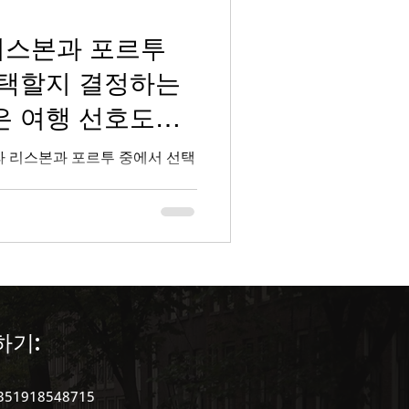
리스본과 포르투
선택할지 결정하는
은 여행 선호도에
라 리스본과 포르투 중에서 선택
하기:
351918548715