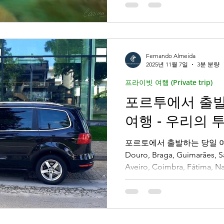
-ui Keuriseumase
새해 전야 (Passagem do An
 Tascas )
포르투갈 유니콘 ( Unicornios Portugue
Fernando Almeida
2025년 11월 7일
3분 분량
프라이빗 여행 (Private trip)
을 위한
포르투에서 출
여행 - 우리의 
포르토에서 출발하는 당일 여
Douro, Braga, Guimarães, 
Aveiro, Coimbra, Fátima,
정통 목적지를 편안하게 발