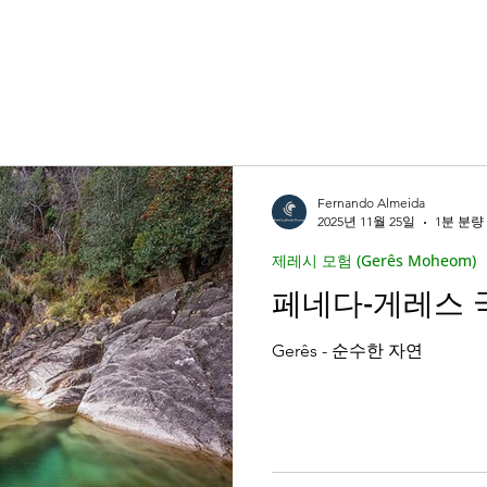
sferências Premium
e português)
제레시 모험 (Gerês Moheom)
e)
Porto
Portugal
포르투갈 여행하기 ( Travel
Fernando Almeida
2025년 11월 25일
1분 분량
rianças)
전형적인 포르투갈 (Típicos pratos)
제레시 모험 (Gerês Moheom)
페네다-게레스 
stronómicas)
문화적 보물 (Tesouros Culturais)
Gerês - 순수한 자연
erências Premium
프라이빗 여행 (Private trip)