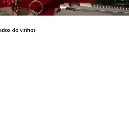
s do vinho)
k Ganeunseong)
scapadas na Natureza)