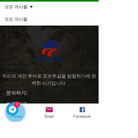
모든 게시물
모든 게시물
포르투갈 여행
일정
당일치기 여행
포르투갈 와인
의 비밀
(Segredos do
vinho)
우리의 개인 투어로 포르투갈을 탐험하기에 완
프라이빗 투어
벽한 시기입니다.
(Peuraibit
문의하기:
Tuo)
​빠른 링크
그린 모빌리티
1
(Geurin
집
Mobiliti)
Phone
Email
Facebook
우리의 투어
스마트 모빌리
도시 이동
티 (Seumateu
포르투의 매력
Mobiliti)