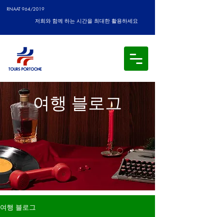
RNAAT 964/2019
저희와 함께 하는 시간을 최대한 활용하세요
여행 블로그
여행 블로그