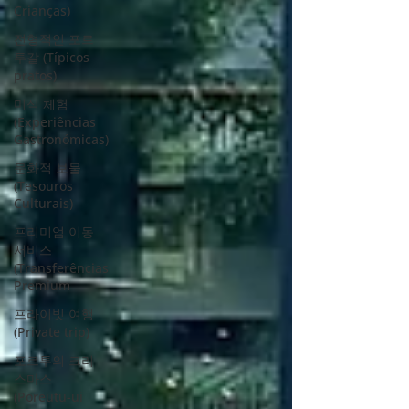
Crianças)
전형적인 포르
투갈 (Típicos
pratos)
미식 체험
(Experiências
Gastronómicas)
문화적 보물
(Tesouros
Culturais)
프리미엄 이동
서비스
(Transferências
Premium
프라이빗 여행
(Private trip)
포르투의 크리
스마스
(Poreutu-ui