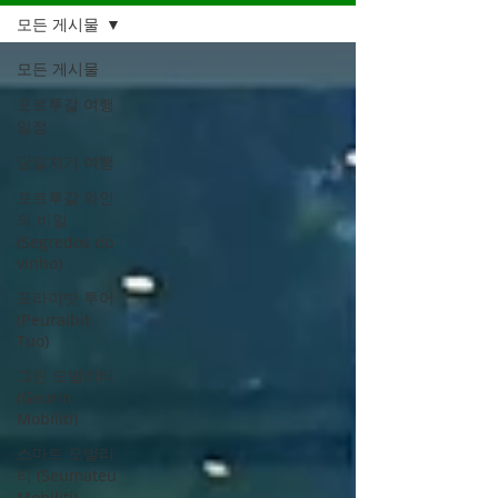
모든 게시물
모든 게시물
포르투갈 여행
일정
당일치기 여행
포르투갈 와인
의 비밀
(Segredos do
vinho)
프라이빗 투어
(Peuraibit
Tuo)
그린 모빌리티
(Geurin
Mobiliti)
스마트 모빌리
티 (Seumateu
Mobiliti)