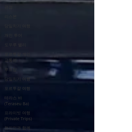
관점
리스본
당일치기 여행
개인 투어
도우루 밸리
포르투갈 개인
교통편
루프탑
당일치기 여행
포르투갈 여행
테라스 바
(Teraseu Ba)
프라이빗 여행
(Private Trips)
현지인과 함께