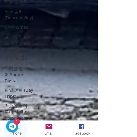
하는 포르투
두루 밸리
(Douro Valley)
와인 (Wines)
프라이빗 트랜
스퍼 (Private
Transfers)
건강 (Saúde)
디지털 헬스케
어 Saúde
Digital
당일 여행 (Day
Trips)
최고의 가이드
투어 Melhor
Passeio com
1
Guia
포르투 (Porto
Phone
Email
Facebook