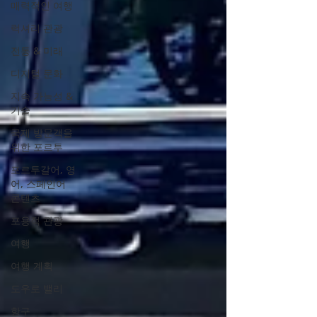
매력적인 여행
럭셔리 관광
전통 & 미래
디지털 문화
지속 가능성 &
기술
국제 방문객을
위한 포르투
포르투갈어, 영
어, 스페인어
콘텐츠
포용적 관광
여행
여행 계획
도우로 밸리
항구