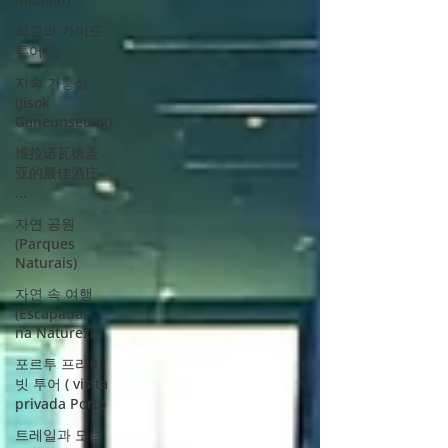
최고의 가이드
투어
지속 가능성
(Jisok
Ganeunseong)
维拉诺瓦德盖
亚的最佳酒庄
...
자연 공원
(Parques
Naturais)
자연 속 여행
(Escapadas
na Natureza)
포르투 프라이
빗 투어 ( visita
privada Porto
트레일과 도보