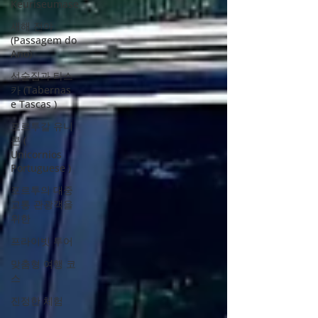
Keuriseumase
새해 전야
(Passagem do
Ano)
선술집과 타스
카 (Tabernas
e Tascas )
포르투갈 유니
콘 (
Unicornios
Portuguese )
포르투의 대중
교통 관광객을
위한
프라이빗 투어
맞춤형 여행 코
스
진정한 체험