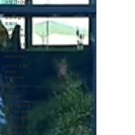
여행 (Trilhos e
)
포르투갈 소프
트웨어
(software
português)
제레시 모험
(Gerês
Moheom)
와인의 보물
(Wine
Treasure)
Porto
Portugal
포르투갈 여행
하기 ( Travel
in Portugal )
가족과 아이들
(Famílias e