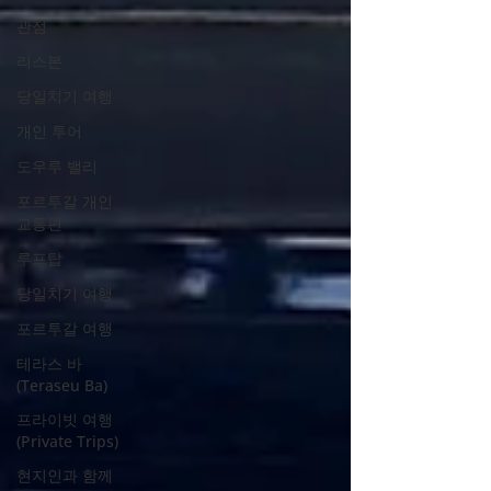
관점
리스본
당일치기 여행
개인 투어
도우루 밸리
포르투갈 개인
교통편
루프탑
당일치기 여행
포르투갈 여행
테라스 바
(Teraseu Ba)
프라이빗 여행
(Private Trips)
현지인과 함께