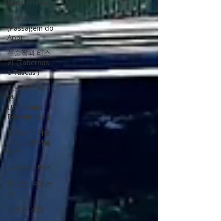
Keuriseumase
새해 전야
(Passagem do
Ano)
선술집과 타스
카 (Tabernas
e Tascas )
포르투갈 유니
콘 (
Unicornios
Portuguese )
포르투의 대중
교통 관광객을
위한
프라이빗 투어
맞춤형 여행 코
스
진정한 체험