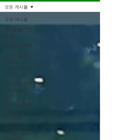
모든 게시물
모든 게시물
포르투갈 여행
일정
당일치기 여행
포르투갈 와인
의 비밀
(Segredos do
vinho)
프라이빗 투어
(Peuraibit
Tuo)
그린 모빌리티
(Geurin
Mobiliti)
스마트 모빌리
티 (Seumateu
Mobiliti)