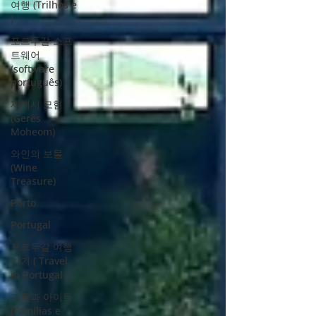
여행 (Trilhos e
)
포르투갈 소프
트웨어
(software
português)
제레시 모험
(Gerês
Moheom)
와인의 보물
(Wine
Treasure)
Porto
Portugal
포르투갈 여행
하기 ( Travel
in Portugal )
가족과 아이들
(Famílias e