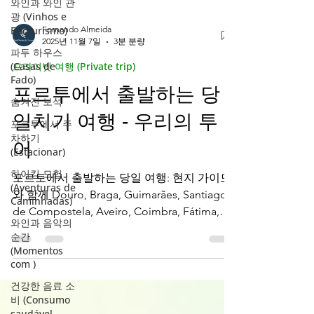
와인과 와인 관
광 (Vinhos e
Enoturismo)
파두 하우스
(Casas de
Fado)
숨겨진 보석
Fernando Almeida
2025년 11월 7일
3분 분량
포르투에서 주
차하기
프라이빗 여행 (Private trip)
(Estacionar)
포르투에서 출발하는 당
하이킹 모험
(Aventuras de
일치기 여행 - 우리의 투
Caminhadas)
와인과 음악의
어
순간
(Momentos
포르토에서 출발하는 당일 여행: 현지 가이드
com )
와 함께 Douro, Braga, Guimarães, Santiago
건강한 음료 소
de Compostela, Aveiro, Coimbra, Fátima,
비 (Consumo
Nazaré, Óbidos 및 Gerês와 같은 정통 목적지
saudável