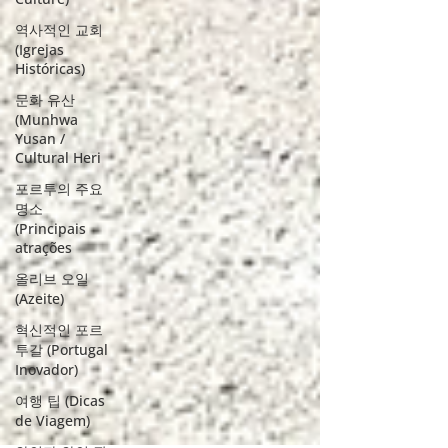
역사적인 교회
(Igrejas
Históricas)
문화 유산
(Munhwa
Yusan /
Cultural Heri
포르투의 주요
명소
(Principais
atrações
올리브 오일
(Azeite)
혁신적인 포르
투갈 (Portugal
Inovador)
여행 팁 (Dicas
de Viagem)