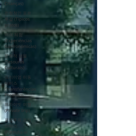
Crianças)
전형적인 포르
투갈 (Típicos
pratos)
미식 체험
(Experiências
Gastronómicas)
문화적 보물
(Tesouros
Culturais)
프리미엄 이동
서비스
(Transferências
Premium
프라이빗 여행
(Private trip)
포르투의 크리
스마스
(Poreutu-ui