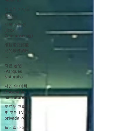
최고의 가이드
투어
지속 가능성
(Jisok
Ganeunseong)
维拉诺瓦德盖
亚的最佳酒庄
...
자연 공원
(Parques
Naturais)
자연 속 여행
(Escapadas
na Natureza)
포르투 프라이
빗 투어 ( visita
privada Porto
트레일과 도보