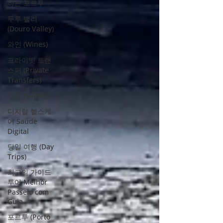
하는 포르투
두루 밸리
(Douro Valley)
와인 (Wines)
프라이빗 트랜
스퍼 (Private
Transfers)
건강 (Saúde)
디지털 헬스케
어 Saúde
Digital
당일 여행 (Day
Trips)
최고의 가이드
투어 Melhor
Passeio com
Guia
포르투 (Porto