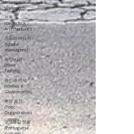
International
Visitors)
건축
(Geonchuk /
Architecture )
스파와 마사지
(Spas e
massagens)
와인 시음
(Wine
Tasting)
와인과 미식
(Vinhos e
Gastronomia)
투어 조직
(Tour
Organization)
포르투갈 문화
(Portuguese
Culture)