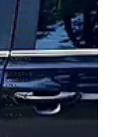
매력적인 여행
럭셔리 관광
전통 & 미래
디지털 문화
지속 가능성 &
기술
국제 방문객을
위한 포르투
포르투갈어, 영
어, 스페인어
콘텐츠
포용적 관광
여행
여행 계획
도우로 밸리
항구