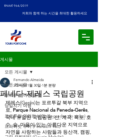
RNAAT 964/2019
저희와 함께 하는 시간을 최대한 활용하세요
게시물
모든 게시물
Fernando Almeida
모든 게시물
2024년 11월 30일
1분 분량
페네다-제레스 국립공원
포르투갈 여행 일정
제레스(Gerês)는 포르투갈 북부 지역으
당일치기 여행
로, 
Parque Nacional da Peneda-Gerês
, 
포르투갈 와인의 비밀 (Segredos do vinho)
국내 유일한 국립공원. 산, 계곡, 폭포, 호
수, 숲, 마을이 있는 아름다운 지역으로 
프라이빗 투어 (Peuraibit Tuo)
자연을 사랑하는 사람들과 등산객, 캠핑, 
그린 모빌리티 (Geurin Mobiliti)