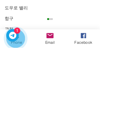
도우로 밸리
항구
관점
1
리스본
Phone
Email
Facebook
댓글
당일치기 여행
개인 투어
페네다-게레스 국립공원
댓글을 입력하세요.
포르투갈: 혁신
도우루 밸리
속 가능한
포르투갈 개인 교통편
루프탑
당일치기 여행
포르투갈 여행
테라스 바 (Teraseu Ba)
프라이빗 여행 (Private Trips)
우리의 개인 투어로 포르투갈을 탐험하기에 완