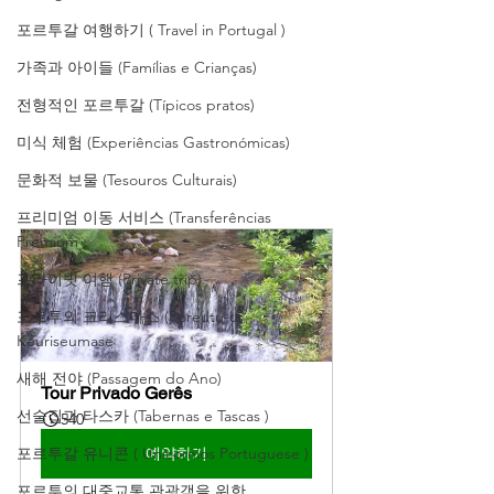
포르투갈 여행하기 ( Travel in Portugal )
가족과 아이들 (Famílias e Crianças)
전형적인 포르투갈 (Típicos pratos)
미식 체험 (Experiências Gastronómicas)
문화적 보물 (Tesouros Culturais)
프리미엄 이동 서비스 (Transferências
Premium
프라이빗 여행 (Private trip)
포르투의 크리스마스 (Poreutu-ui
Keuriseumase
새해 전야 (Passagem do Ano)
Tour Privado Gerês
선술집과 타스카 (Tabernas e Tascas )
540
포르투갈 유니콘 ( Unicornios Portuguese )
예약하기
포르투의 대중교통 관광객을 위한