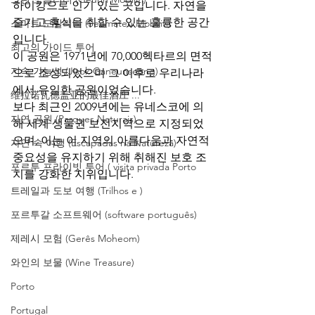
하이킹으로 인기 있는 곳입니다. 자연을 
즐기고 휴식을 취할 수 있는 훌륭한 공간
스마트 모빌리티 (Seumateu Mobiliti)
입니다.
최고의 가이드 투어
이 공원은 1971년에 70,000헥타르의 면적
지속 가능성 (Jisok Ganeunseong)
으로 조성되었으며 그 이후로 우리나라
에서 유일한 공원이었습니다.
维拉诺瓦德盖亚的最佳酒庄 ...
보다 최근인 2009년에는 유네스코에 의
자연 공원 (Parques Naturais)
해 세계 생물권 보전지역으로 지정되었
으며, 이는 이 지역의 아름다움과 자연적 
자연 속 여행 (Escapadas na Natureza)
중요성을 유지하기 위해 취해진 보호 조
포르투 프라이빗 투어 ( visita privada Porto
치를 강화한 지위입니다.
트레일과 도보 여행 (Trilhos e )
포르투갈 소프트웨어 (software português)
제레시 모험 (Gerês Moheom)
와인의 보물 (Wine Treasure)
Porto
Portugal