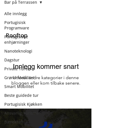
Bar på Terrassen
Alle innlegg
Bar på Terrassen
Portugisisk
Programvare
Rooftop
Portugisiske
enhjørninger
Nanoteknologi
Dagstur
Innlegg kommer snart
Private Turer
Grønn Mobilitet
Utforsk andre kategorier i denne
bloggen eller kom tilbake senere.
Smart Mobilitet
Beste guidede tur
Portugisisk Kjøkken
Ansvarlig Turisme
Bærekraft