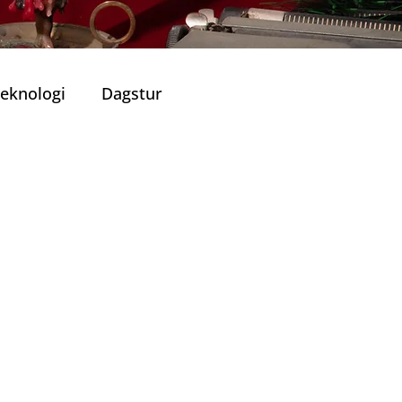
eknologi
Dagstur
Portugisisk Kjøkken
Viner
ronomiske Opplevelser
lle Restauranter