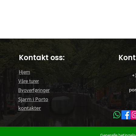
Kontakt oss:
Kont
Hjem
+
Våre turer
po
Byoverføringer
Sjarm i Porto
kontakter
Generelle betingels