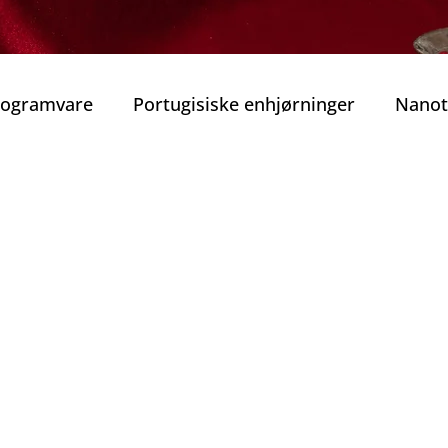
Programvare
Portugisiske enhjørninger
Nanot
obilitet
Smart Mobilitet
Beste guidede tur
rekraft
Beste vinhus i Porto
Vinens Skatt
o privat tur
Typiske Portugisiske Retter
Gast
Porto
Jul i Porto
Nyttårsaften
Tradisjone