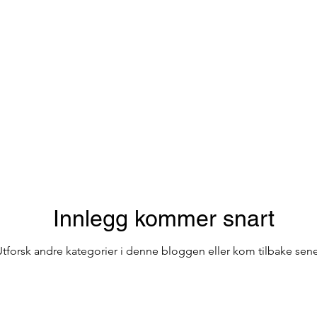
Bar på Terrassen
Offentlig transport i Porto
kirker
Reiser i Portugal
Reise
Innlegg kommer snart
Utforsk andre kategorier i denne bloggen eller kom tilbake sene