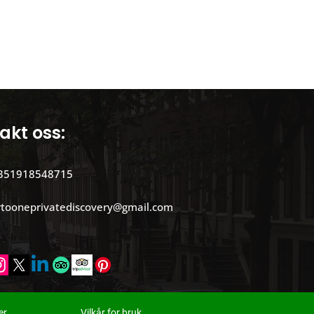
akt oss:
351918548715
rtooneprivatediscovery@gmail.com
er
Vilkår for bruk