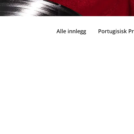
Alle innlegg
Portugisisk 
Private Turer
Grønn M
Ansvarlig Turisme
Bæ
Familier og Barn
Port
Kulinariske Herligheter i 