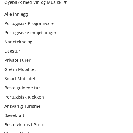
Øyeblikk med Vin og Musikk
Alle innlegg
Portugisisk Programvare
Portugisiske enhjørninger
Nanoteknologi
Dagstur
Private Turer
Grønn Mobilitet
Smart Mobilitet
Beste guidede tur
Portugisisk Kjøkken
Øyeblikk med Vin
Ansvarlig Turisme
og Musikk
Bærekraft
Beste vinhus i Porto