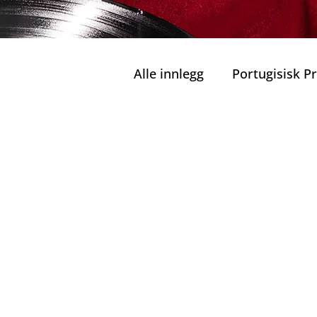
Alle innlegg
Portugisisk 
Private Turer
Grønn M
Ansvarlig Turisme
Bæ
Familier og Barn
Port
Kulinariske Herligheter i 