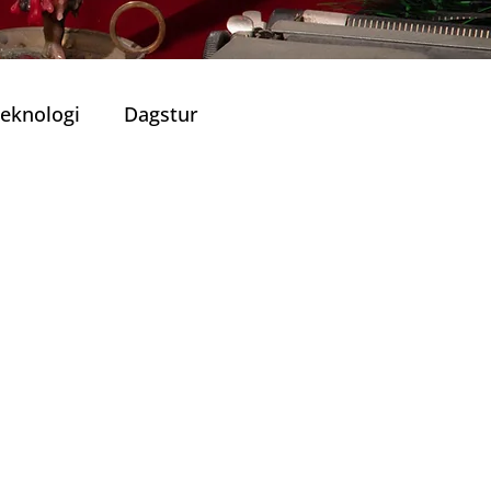
eknologi
Dagstur
Portugisisk Kjøkken
Viner
ronomiske Opplevelser
lle Restauranter