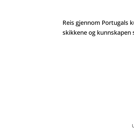
Kulturell Arv
Tavernaer og Tascas
Reis gjennom Portugals 
skikkene og kunnskapen so
arkitektur
Historiske 