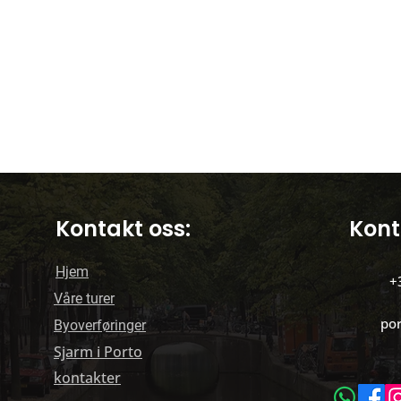
Kontakt oss:
Kont
Hjem
+
Våre turer
po
Byoverføringer
Sjarm i Porto
kontakter