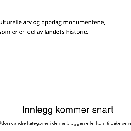
Bar på Terrassen
Offentlig transport i Porto
kulturelle arv og oppdag monumentene,
m er en del av landets historie.
kirker
Reiser i Portugal
Reise
Innlegg kommer snart
Utforsk andre kategorier i denne bloggen eller kom tilbake sene