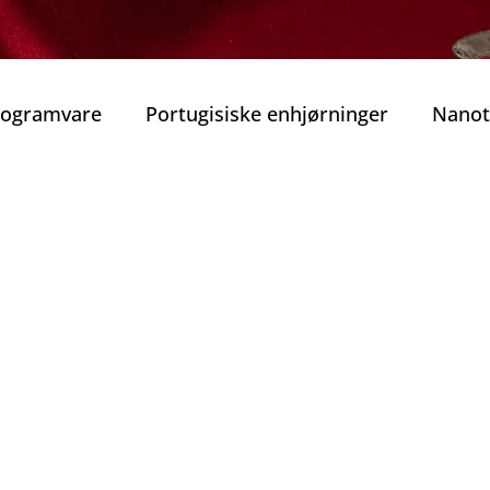
Programvare
Portugisiske enhjørninger
Nanot
obilitet
Smart Mobilitet
Beste guidede tur
rekraft
Beste vinhus i Porto
Vinens Skatt
o privat tur
Typiske Portugisiske Retter
Gast
Porto
Jul i Porto
Nyttårsaften
Tradisjone