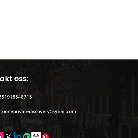
akt oss:
351918548715
rtooneprivatediscovery@gmail.com