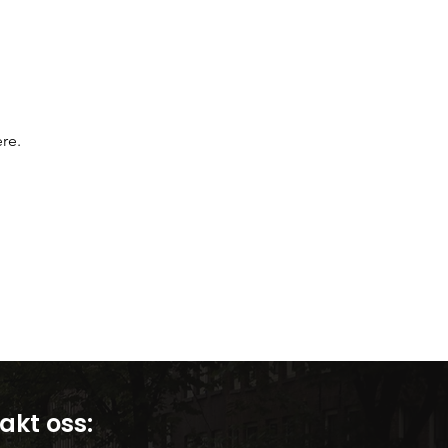
Portugisisk kultur
re.
akt oss: