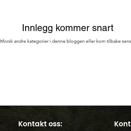
Bar på Terrassen
Offentlig transport i Porto
Innlegg kommer snart
kirker
Reiser i Portugal
Reise
Utforsk andre kategorier i denne bloggen eller kom tilbake sene
Kontakt oss:
Kont