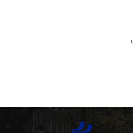
Tavernaer og Tascas
arkitektur
Historiske 