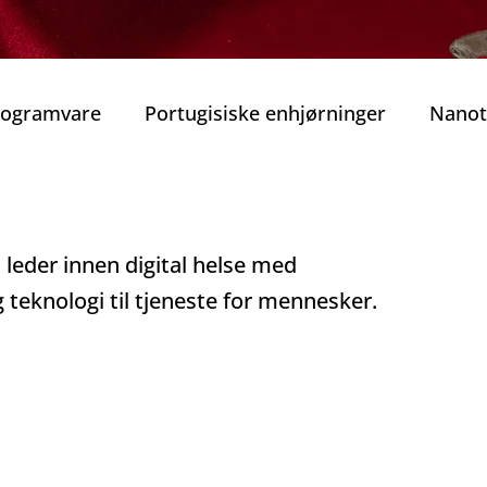
Programvare
Portugisiske enhjørninger
Nanot
obilitet
Smart Mobilitet
Beste guidede tur
leder innen digital helse med
rekraft
Beste vinhus i Porto
Vinens Skatt
 teknologi til tjeneste for mennesker.
o privat tur
Typiske Portugisiske Retter
Gast
Porto
Jul i Porto
Nyttårsaften
Tradisjone