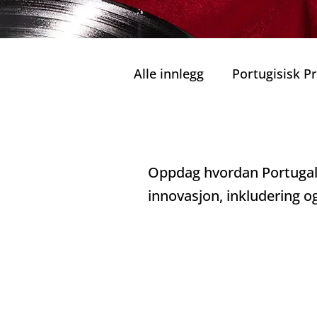
Alle innlegg
Portugisisk 
Private Turer
Grønn M
Digital Helse
Oppdag hvordan Portugal 
Ansvarlig Turisme
Bæ
innovasjon, inkludering og
Familier og Barn
Port
Kulinariske Herligheter i 