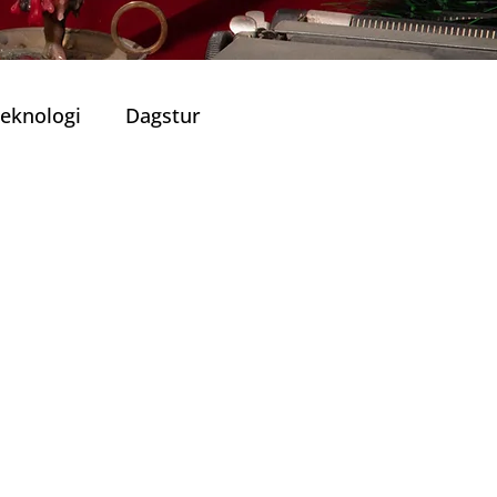
eknologi
Dagstur
Portugisisk Kjøkken
Viner
ronomiske Opplevelser
lle Restauranter