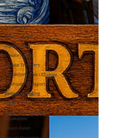
Beste guidede tur
Porto med en lokal
Privat reise
Helse (Saúde)
Digital Helse
Private Reiser
Private Transfers
Organisering av Utflukter
Premium Transport
Reiseplanlegging
Porto
Porto Internasjonale
Besøkende
Douro-dalen
Spa og Massasje