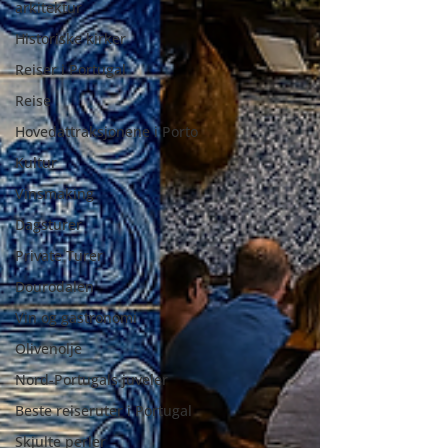
arkitektur
Historiske kirker
Reiser i Portugal
Reise
Hovedattraksjonene i Porto
Kultur
Vinsmaking
Dagsturer
Private Turer
Dourodalen
Vin og gastronomi
Olivenolje
Nord-Portugals juveler
Beste reiseruter i Portugal
Skjulte perler