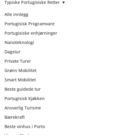
Typiske Portugisiske Retter
Alle innlegg
Portugisisk Programvare
Portugisiske enhjørninger
Nanoteknologi
Dagstur
Private Turer
Grønn Mobilitet
Smart Mobilitet
Beste guidede tur
Portugisisk Kjøkken
Typiske
Ansvarlig Turisme
Portugisiske
Bærekraft
Retter
Beste vinhus i Porto