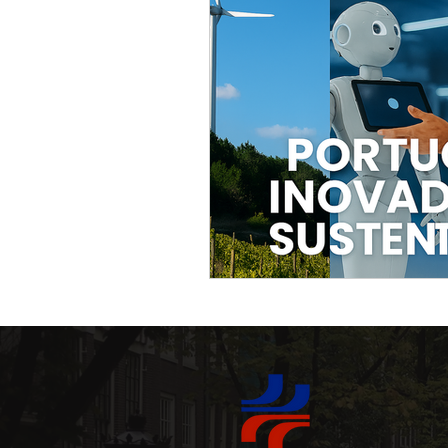
Tavernaer og Tascas
arkitektur
Historiske 