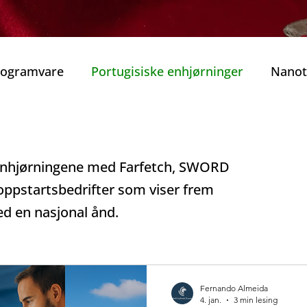
Programvare
Portugisiske enhjørninger
Nanot
obilitet
Smart Mobilitet
Beste guidede tur
ger
enhjørningene med Farfetch, SWORD
rekraft
Beste vinhus i Porto
Vinens Skatt
oppstartsbedrifter som viser frem
d en nasjonal ånd.
o privat tur
Typiske Portugisiske Retter
Gast
Porto
Jul i Porto
Nyttårsaften
Tradisjone
Fernando Almeida
4. jan.
3 min lesing