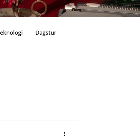
eknologi
Dagstur
Portugisisk Kjøkken
Viner
ronomiske Opplevelser
lle Restauranter