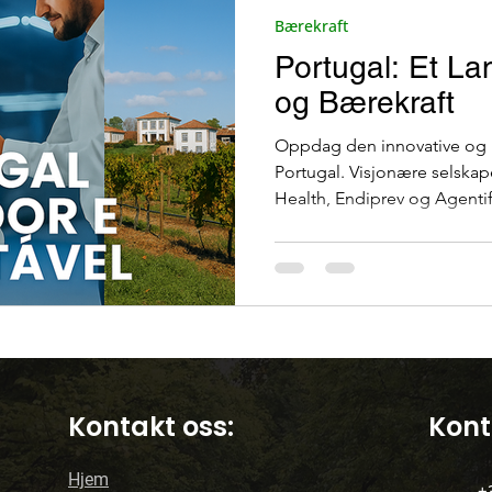
Bærekraft
Bar på Terrassen
Offentlig transport i Porto
Portugal: Et La
og Bærekraft
Oppdag den innovative og 
kirker
Reiser i Portugal
Reise
Portugal. Visjonære selska
Health, Endiprev og Agenti
en portugisisk sjel.
Kontakt oss:
Kont
Hjem
+