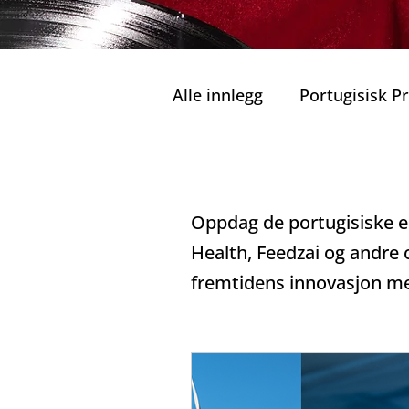
Alle innlegg
Portugisisk 
Private Turer
Grønn M
Portugisiske enhjørnin
Oppdag de portugisiske 
Ansvarlig Turisme
Bæ
Health, Feedzai og andre 
fremtidens innovasjon me
Familier og Barn
Port
Kulinariske Herligheter i 