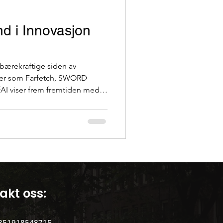
Portugisisk kultur
nd i Innovasjon
bærekraftige siden av
per som Farfetch, SWORD
fAI viser frem fremtiden med
akt oss:
351918548715