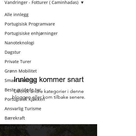
Vandringer - Fotturer ( Caminhadas)
Alle innlegg
Vandringer -
Portugisisk Programvare
Fotturer (
Portugisiske enhjørninger
Caminhadas)
Nanoteknologi
Dagstur
Private Turer
Grønn Mobilitet
Innlegg kommer snart
Smart Mobilitet
Beste guidede tur
Utforsk andre kategorier i denne
bloggen eller kom tilbake senere.
Portugisisk Kjøkken
Ansvarlig Turisme
Bærekraft
Beste vinhus i Porto