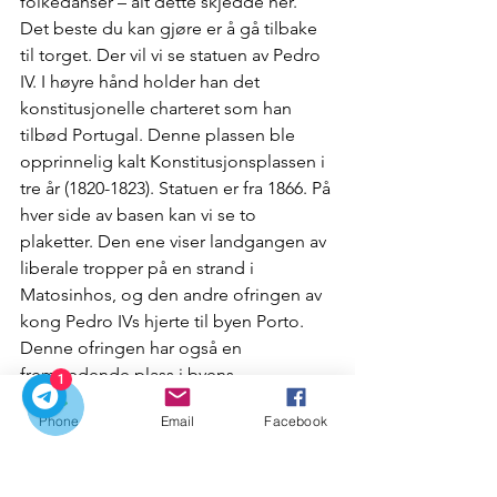
folkedanser – alt dette skjedde her.
Det beste du kan gjøre er å gå tilbake 
til torget. Der vil vi se statuen av Pedro 
IV. I høyre hånd holder han det 
konstitusjonelle charteret som han 
tilbød Portugal. Denne plassen ble 
opprinnelig kalt Konstitusjonsplassen i 
tre år (1820-1823). Statuen er fra 1866. På 
hver side av basen kan vi se to 
plaketter. Den ene viser landgangen av 
liberale tropper på en strand i 
Matosinhos, og den andre ofringen av 
kong Pedro IVs hjerte til byen Porto. 
Denne ofringen har også en 
fremtredende plass i byens 
1
våpenskjold, som er plassert i midten. 
Phone
Email
Facebook
Kong Pedro IV donerte sitt hjerte til 
byen Porto som et symbol på 
takknemlighet for den heroiske 