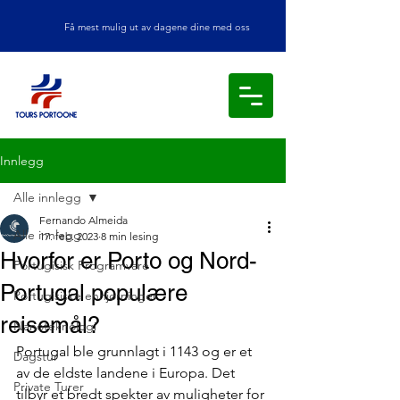
Få mest mulig ut av dagene dine med oss
Innlegg
Alle innlegg
Fernando Almeida
Alle innlegg
17. feb. 2023
8 min lesing
Hvorfor er Porto og Nord-
Portugisisk Programvare
Portugal populære
Portugisiske enhjørninger
reisemål?
Nanoteknologi
Portugal ble grunnlagt i 1143 og er et 
Dagstur
av de eldste landene i Europa. Det 
Private Turer
tilbyr et bredt spekter av muligheter for 