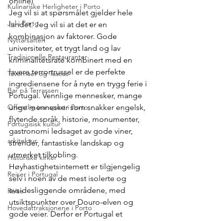
online)
Kulinariske Herligheter i Porto
Jeg vil si at spørsmålet gjelder hele 
Jul i Porto
landet. Jeg vil si at det er en 
kombinasjon av faktorer. Gode 
Nyttårsaften
universiteter, et trygt land og lav 
Tradisjonelle Restauranter
kriminalitetsrate kombinert med en 
lavere terrortrussel er de perfekte 
Tavernaer og Tascas
ingrediensene for å nyte en trygg ferie i 
Bar på Terrassen
Portugal. Vennlige mennesker, mange 
Offentlig transport i Porto
unge mennesker som snakker engelsk, 
flytende språk, historie, monumenter, 
Portugisisk kultur
gastronomi ledsaget av gode viner, 
arkitektur
strender, fantastiske landskap og 
utmerket tilkobling. 
Historiske kirker
Høyhastighetsinternett er tilgjengelig 
Reiser i Portugal
selv i noen av de mest isolerte og 
avsidesliggende områdene, med 
Reise
utsiktspunkter over Douro-elven og 
Hovedattraksjonene i Porto
gode veier. Derfor er Portugal et 