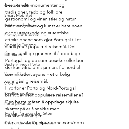
besøkende: monumenter og 
Grønn Mobilitet
tradisjoner, fado og folklore, 
Smart Mobilitet
gastronomi og viner, stier og natur, 
Beste guidede tur
håndverk, fliser og kunst er bare noen 
av de utmerkede og autentiske 
Portugisisk Kjøkken
attraksjonene som gjør Portugal til et 
Ansvarlig Turisme
stadig mer populært reisemål. Det 
finnes utallige grunner til å oppdage 
Bærekraft
Portugal, og de som besøker eller bor 
Beste vinhus i Porto
der kan vitne om sjarmen, fra nord til 
Vinens Skatt
sør, inkludert øyene – et virkelig 
uunngåelig reisemål.
Viner
Hvorfor er Porto og Nord-Portugal 
Familier og Barn
blant de mest populære reisemålene? 
Den beste måten å oppdage skjulte 
Porto privat tur
skatter på er å snakke med 
Typiske Portugisiske Retter
lokalbefolkningen. 
(https://www.toursportoone.com/book-
Gastronomiske Opplevelser