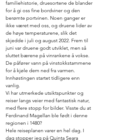
familiehistorie, druesortene de blander 
for å gi oss fine bordviner og den 
berømte portvinen. Noen ganger er 
ikke været med oss, og druene lider av 
de høye temperaturene, slik det 
skjedde i juli og august 2022. Frem til 
juni var druene godt utviklet, men så 
sluttet bærene på vinrankene å vokse. 
De påfører vann på vinstokkstammene 
for å kjøle dem ned fra varmen. 
Innhøstingen startet tidligere enn 
vanlig.
Vi har utmerkede utsiktspunkter og 
reiser langs veier med fantastisk natur, 
med flere stopp for bilder. Visste du at 
Ferdinand Magellan ble født i denne 
regionen i 1480?
Hele reiseplanen varer en hel dag. I 
dag stopper jeg på Quinta Seara 