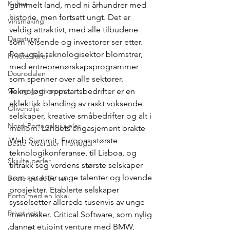
Kultur
gammelt land, med ni århundrer med 
historie, men fortsatt ungt. Det er 
Vinsmaking
veldig attraktivt, med alle tilbudene 
Dagsturer
som reisende og investorer ser etter.
Portugals teknologisektor blomstrer, 
Private Turer
med entreprenørskapsprogrammer 
Dourodalen
som spenner over alle sektorer. 
Vin og gastronomi
Teknologi-oppstartsbedrifter er en 
eklektisk blanding av raskt voksende 
Olivenolje
selskaper, kreative småbedrifter og alt i 
Nord-Portugals juveler
mellom. Landets engasjement brakte 
Web Summit, Europas største 
Beste reiseruter i Portugal
teknologikonferanse, til Lisboa, og 
Skjulte perler
tiltrakk seg verdens største selskaper 
som ser etter unge talenter og lovende 
Beste guidede tur
prosjekter. Etablerte selskaper 
Porto med en lokal
sysselsetter allerede tusenvis av unge 
Privat reise
mennesker. Critical Software, som nylig 
dannet et joint venture med BMW, 