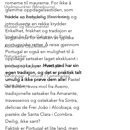
romerne til maurerne. For ikke å 
Utsiktspunkter (Miradouros)
glemme oppdagelsestiden, som 
Velvære og Avslapning (Bem-estar)
hadde en betydelig innvirkning og 
introduserte en rekke krydder. 
Museer og Monumenter
Enkelhet, friskhet og tradisjon er 
Smaker fra Porto (Sabores do Porto)
avgjørende for smaken av typiske 
portugisiske retter. Å reise gjennom 
Autentiske Opplevelser
Portugal er også en mulighet til å 
Naturparker
oppdage søtsaker laget eksklusivt i 
portugisiske byer. 
Hvert sted har sin 
Innsjøer og Laguner i Portugal
egen tradisjon, og det er praktisk talt 
Vandringer - Fotturer ( Caminhadas)
umulig å ikke prøve dem alle!
 Pastel 
Delta AirLines
de Belém, ovos-mol fra Aveiro, 
tradisjonelle søtsaker fra Amarante, 
travesseiros og ostekaker fra Sintra, 
delícias de Frei João i Alcobaça, og 
pastéis de Santa Clara i Coimbra. 
Deilig, ikke sant?
Faktisk er Portugal et lite land, men 