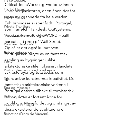
Helse (Saúde)
Critical TechWorks og Endiprev innen 
Digital Helse
vindenergisektoren, er en åpen dør for 
unge nyutdannede fra hele verden. 
Private Reiser
Enhjørningsselskaper født i Portugal, 
Private Transfers
som Farfetch, Talkdesk, OutSystems, 
Organisering av Utflukter
Feedzai, Remote og SWORD Health, 
har satt sitt preg på Wall Street.
Premium Transport
Og så er det også kulturarven.
Reiseplanlegging
Portugal kan skryte av en fantastisk 
samling av bygninger i ulike 
Porto
arkitektoniske stiler, plassert i landets 
Porto Internasjonale Besøkende
vakreste byer og tettsteder, som 
gjenspeiler kunstnernes kreativitet. De 
Douro-dalen
fantastiske arkitektoniske verkene i 
Spa og Massasje
Portugal dateres tilbake til forhistorisk 
Kulturell Arv
tid, og noen er fortsatt åpne for 
publikum. Mangfoldet og omfanget av 
Innovativt Portugal
disse eksisterende strukturene er 
Reisetips (Dicas de Viagem)