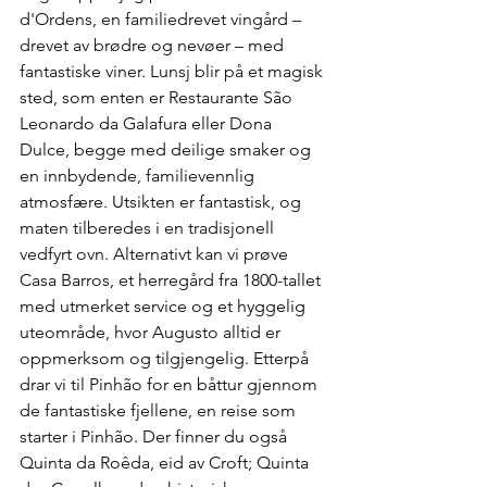
d'Ordens, en familiedrevet vingård – 
drevet av brødre og nevøer – med 
fantastiske viner. Lunsj blir på et magisk 
sted, som enten er Restaurante São 
Leonardo da Galafura eller Dona 
Dulce, begge med deilige smaker og 
en innbydende, familievennlig 
atmosfære. Utsikten er fantastisk, og 
maten tilberedes i en tradisjonell 
vedfyrt ovn. Alternativt kan vi prøve 
Casa Barros, et herregård fra 1800-tallet 
med utmerket service og et hyggelig 
uteområde, hvor Augusto alltid er 
oppmerksom og tilgjengelig. Etterpå 
drar vi til Pinhão for en båttur gjennom 
de fantastiske fjellene, en reise som 
starter i Pinhão. Der finner du også 
Quinta da Roêda, eid av Croft; Quinta 