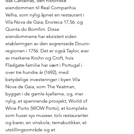
das Carvalhas, den historiske 
eiendommen til Real Companhia 
Velha, som nylig åpnet en restaurant i 
Vila Nova de Gaia; Enoteca 17,56; og 
Quinta do Bomfim. Disse 
eiendommene har eksistert siden 
etableringen av den avgrensede Douro-
regionen i 1756. Det er også Taylor, eier 
av merkene Krohn og Croft, hvis 
Fladgate-familie har vært i Portugal i 
over tre hundre år (1692), med 
betydelige investeringer i byen Vila 
Nova de Gaia, som The Yeatman, 
bygget i de gamle kjellerne, og, mer 
nylig, et spennende prosjekt, World of 
Wine Porto (WOW Porto), et kompleks 
som huser syv museer, tolv restauranter 
og barer, en vinskole, temabutikker, et 
utstillingsområde og et 