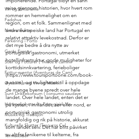
imponerende. Portugal tilbyr en sann 
reise gjennom historien, hvor hvert rom 
Vin og Vinturisme
rommer en hemmelighet om en 
Fadohus
region, om et folk. Sammenlignet med 
Naturutflukter
andre europeiske land har Portugal en 
relativt attraktiv levekostnad. Derfor er 
Parkering i Porto
det mye bedre å dra nytte av 
Gerês Eventyr
portugisisk gastronomi, utmerket 
hotellinfrastruktur, gode muligheter for 
Stier og Fotturer ( Trihlos e camin
korttidsinnkvartering, ferieboliger 
Fottur-eventyr (Aventuras de Cam)
(https://www.toursportoone.com/book-
a-room), og muligheten til å oppdage 
Øyeblikk med Vin og Musikk
de mange byene spredt over hele 
Sunt Drikkekonsum ( consumo saudave
landet. Over hele landet, enten det er 
Hemmeligheter fra Portugisisk Vin
på kysten, i innlandet, sør eller nord, er 
portugisisk gastronomi utrolig 
Musikk og Tradisjon
mangfoldig og rik på historie, akkurat 
Kulturelle Skatter (Tesouros Cul
som landet selv. Det har blitt påvirket 
av alt fra fønikerne til kelterne, fra 
Termalkilder