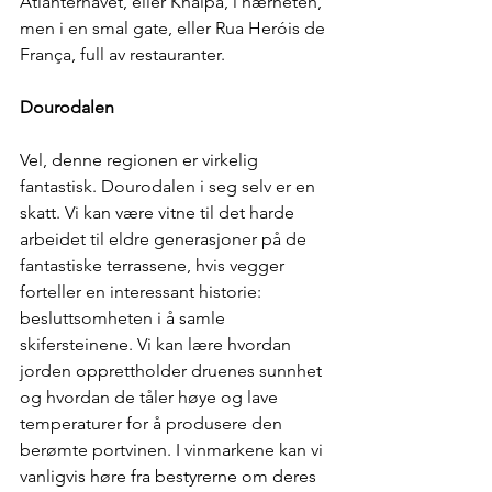
Atlanterhavet, eller Knaipa, i nærheten, 
men i en smal gate, eller Rua Heróis de 
França, full av restauranter.
Dourodalen
Vel, denne regionen er virkelig 
fantastisk. Dourodalen i seg selv er en 
skatt. Vi kan være vitne til det harde 
arbeidet til eldre generasjoner på de 
fantastiske terrassene, hvis vegger 
forteller en interessant historie: 
besluttsomheten i å samle 
skifersteinene. Vi kan lære hvordan 
jorden opprettholder druenes sunnhet 
og hvordan de tåler høye og lave 
temperaturer for å produsere den 
berømte portvinen. I vinmarkene kan vi 
vanligvis høre fra bestyrerne om deres 