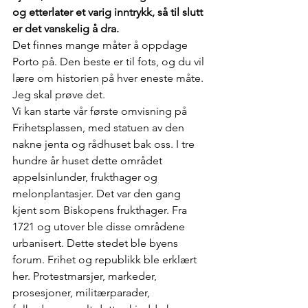
og etterlater et varig inntrykk, så til slutt 
er det vanskelig å dra.
Det finnes mange måter å oppdage 
Porto på. Den beste er til fots, og du vil 
lære om historien på hver eneste måte. 
Jeg skal prøve det.
Vi kan starte vår første omvisning på 
Frihetsplassen, med statuen av den 
nakne jenta og rådhuset bak oss. I tre 
hundre år huset dette området 
appelsinlunder, frukthager og 
melonplantasjer. Det var den gang 
kjent som Biskopens frukthager. Fra 
1721 og utover ble disse områdene 
urbanisert. Dette stedet ble byens 
forum. Frihet og republikk ble erklært 
her. Protestmarsjer, markeder, 
prosesjoner, militærparader, 