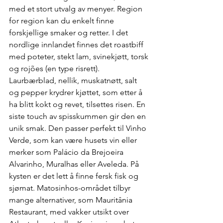
med et stort utvalg av menyer. Region 
for region kan du enkelt finne 
forskjellige smaker og retter. I det 
nordlige innlandet finnes det roastbiff 
med poteter, stekt lam, svinekjøtt, torsk 
og rojões (en type risrett). 
Laurbærblad, nellik, muskatnøtt, salt 
og pepper krydrer kjøttet, som etter å 
ha blitt kokt og revet, tilsettes risen. En 
siste touch av spisskummen gir den en 
unik smak. Den passer perfekt til Vinho 
Verde, som kan være husets vin eller 
merker som Palácio da Brejoeira 
Alvarinho, Muralhas eller Aveleda. På 
kysten er det lett å finne fersk fisk og 
sjømat. Matosinhos-området tilbyr 
mange alternativer, som Mauritânia 
Restaurant, med vakker utsikt over 