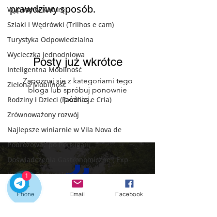
prawdziwy sposób.
Wypady w Naturę
Szlaki i Wędrówki (Trilhos e cam)
Turystyka Odpowiedzialna
Wycieczka jednodniowa
Posty już wkrótce
Inteligentna Mobilność
Zapoznaj się z kategoriami tego
Zielona Mobilność
bloga lub spróbuj ponownie
później.
Rodziny i Dzieci (Famílias e Cria)
Zrównoważony rozwój
Najlepsze winiarnie w Vila Nova de
Podróżować po Portugalii
Doświadczenia Gastronomiczne ( Exp
Kuchnia Portugalska
1
Kulinarne Przysmaki Porto
Phone
Email
Facebook
Boże Narodzenie w Porto