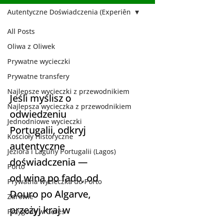
Autentyczne Doświadczenia (Experiên
All Posts
Autentyczne
Oliwa z Oliwek
Doświadczenia
Prywatne wycieczki
(Experiên
Prywatne transfery
Najlepsze wycieczki z przewodnikiem
Jeśli myślisz o
Najlepsza wycieczka z przewodnikiem
odwiedzeniu
Jednodniowe wycieczki
Portugalii, odkryj
Kościoły Historyczne
autentyczne
Jeziora i Laguny Portugalii (Lagos)
doświadczenia —
Porto
od wina po fado, od
Prywatna wycieczka do Porto
Douro po Algarve,
Zdrowie
przeżyj kraj w
Przygody w Gerês