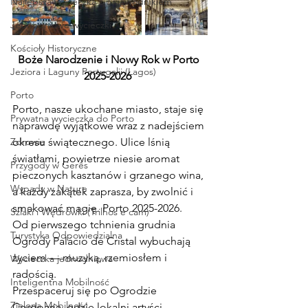
Najlepsza wycieczka z przewodnikiem
Jednodniowe wycieczki
Kościoły Historyczne
Boże Narodzenie i Nowy Rok w Porto 
Jeziora i Laguny Portugalii (Lagos)
2025-2026
Porto
Porto, nasze ukochane miasto, staje się 
Prywatna wycieczka do Porto
naprawdę wyjątkowe wraz z nadejściem 
Zdrowie
okresu świątecznego. Ulice lśnią 
światłami, powietrze niesie aromat 
Przygody w Gerês
pieczonych kasztanów i grzanego wina, 
Wypady w Naturę
a każdy zakątek zaprasza, by zwolnić i 
smakować magię. Porto 2025-2026.
Szlaki i Wędrówki (Trilhos e cam)
Od pierwszego tchnienia grudnia 
Turystyka Odpowiedzialna
Ogrody Palácio de Cristal wybuchają 
życiem — muzyką, rzemiosłem i 
Wycieczka jednodniowa
radością.
Inteligentna Mobilność
Przespaceruj się po Ogrodzie 
Zielona Mobilność
Cordoaria, gdzie lokalni artyści 