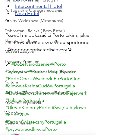
Klejnoty Północnej Portugalii
Intercontinental Hotel
Portugalskie Oprogramowanie
Neya Hotel
Punkty Widokowe (Miradouros)
....
Dobrostan i Relaks ( Bem Estar )
Pozwól mi pokazać ci Porto takim, jakie 
Nanotechnologia
śni. Prowadzone przez @toursportoone 
i @portooneprivatediscovery 💫
Muzea i Zabytki
Transfery Premium
📍 
#BożeNarodzenieWPorto
#SylwesterWPorto
#MagiaDouro
Autentyczne Doświadczenia (Experiên
#PortoOne
#WycieczkiPoPortoOne
Kultura
#ZimowaKrainaCudówPortugalia
Parki Narodowe (Parques Naturais)
#ChwileZPortowinem
#FadoIFajerwerki
#LuksusPortugalia
Prywatne Wycieczki
#UkryteKlejnotyPorto
#ŚwiętujStylowo
Wędrówki
#Porto2025
#SezonŚwiątecznyPortugalia
Delta AirLines
#prywatneodkryciaPorto