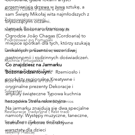
przemieniają drzewa w żywą sztukę, a 
Rodziny i Dzieci (Famílias e Cria)
sam Święty Mikołaj wita najmłodszych z 
Zrównoważony rozwój
błyszczącymi oczami.
Jarmark Bożonarodzeniowy w 
Najlepsze winiarnie w Vila Nova de
Ogrodzie João Chagas (Cordoaria) to 
Podróżować po Portugalii
miejsce spotkań dla tych, którzy szukają 
Doświadczenia Gastronomiczne ( Exp
unikalnych prezentów, sezonowej 
gastronomii i rodzinnych doświadczeń.
Kuchnia Portugalska
Co znajdziesz na Jarmarku 
Kulinarne Przysmaki Porto
Bożonarodzeniowym:
   Rzemiosło i 
produkty regionalne Kreatywne i 
Boże Narodzenie w Porto
oryginalne prezenty Dekoracje i 
Sylwester
artykuły świąteczne Typowa kuchnia 
sezonowa Strefa rekreacyjna
Portugalskie Jednorożce (Unicórnios
Na jarmarku znajdują się dwa specjalne 
Restauracje Tradycyjne ( Rest trad)
namioty: Występy muzyczne, taneczne, 
Smaki Porto (Sabores do Porto)
teatralne i cyrkowe Interaktywne 
warsztaty dla dzieci
Tawerny i Tascas