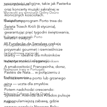
uroczystości religijne, takie jak Pasterka 
Zamki Guimaraes
oraz koncerty muzyki sakralnej w 
Wycieczki po winnicach Doliny Douro
ikonicznych kościołach.
Miasto Portos
Świąteczny program Porto trwa do 
Święta Trzech Króli (6 stycznia), 
Lisboa
gwarantując pięć tygodni świętowania, 
Kulinarne przysmaki Porto
światła i tradycji.
W Fundação de Serralves czekają 
Portugalski sektor technologiczny
przysmaki gourmet i rzemieślnicze 
Jednodniowe wycieczki
skarby — idealne dla miłośników 
autentyczności i elegancji.
Najlepsze wycieczki z przewodnikiem
A smakowitości! Francesinha, dorsz, 
Najlepsze trasy w Portugalii
Pastéis de Nata… w połączeniu z 
Podróż prywatna
kieliszkiem wina porto lub grzanego 
wina — uczta dla zmysłów.
Wina
Potem nadchodzi crescendo: 
Zdrowie Cyfrowe Saúde Digital
Sylwester. Avenida dos Aliados pulsuje 
najpopularniejszą zabawą, gdzie 
Podróż
wszyscy oczekują Nowego Roku, 