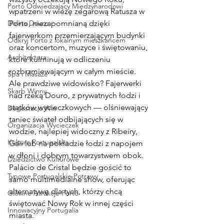
Porto Odwiedzający Międzynarodowi
wpatrzeni w wieżę zegarową Ratusza w 
Dolina Douro
Porto, niezapomnianą dzięki 
fajerwerkom przemierzającym budynki 
Odkryj Porto z lokalnym mieszkańcem
oraz koncertom, muzyce i świętowaniu, 
Architektura
które kulminują w odliczeniu 
rozbrzmiewającym w całym mieście.
Spa i Masaże
Ale prawdziwe widowisko? Fajerwerki 
Skarb Winny
nad rzeką Douro, z prywatnych łodzi i 
statków wycieczkowych — olśniewający 
Degustacja Win
taniec świateł odbijających się w 
Organizacja Wycieczek
wodzie, najlepiej widoczny z Ribeiry, 
Kultura Portugalska
Gaii lub na pokładzie łodzi z napojem 
w dłoni i dobrym towarzystwem obok.
Dziedzictwo Kulturowe
Palácio de Cristal będzie gościć to 
Typowe Portugalskie Potrawy
samo multimedialne show, oferując 
alternatywę dla tych, którzy chcą 
Główne Atrakcje Porto
świętować Nowy Rok w innej części 
Innowacyjny Portugalia
miasta.