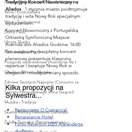
Porady Podróżnicze (Dicas de Viagem
Tradycyjny Koncert Noworoczny na 
Aliados
   1 stycznia miasto podtrzymuje 
Wina i Enoturystyka
tradycję i wita Nowy Rok specjalnym 
Wina i Gastronomia
wydarzeniem.
Koncert Noworoczny z Portugalską 
Domy Fado
Orkiestrą Symfoniczną Miejsce: 
Ukryte Skarby
Avenida dos Aliados Godzina: 16:00
Ten świąteczny, bezpłatny koncert 
Parkowanie w Porto
plenerowy prezentuje klasyczny 
Przygody wędrówkowe (Aventuras de )
repertuar i świętuje Nowy Rok w 
Chwile z Winem i Muzyką
elegancki i niezapomniany sposób.
Zdrowe Spożycie Napojów (Consumo sa
Kilka propozycji na 
Sekrety Portugalskiego Wina (Segred
Sylwestra...
Muzyka i Tradycja
Restaurante O Comercial
Skarby Kultury (Tesouros Culturais)
Renaissance Hotel
Źródła Termalne (Fontes termais)
Porto Reveillon 2025 Alafãndega 
do Porto