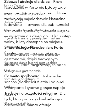
Zabawa i atrakcje dla dzieci
   Boże 
Bar na Tarasie
Narodzenie w Porto nie byłoby takie 
samo bez tradycyjnych atrakcji, które 
Transport publiczny w Porto
zachwycają najmłodszych: Naturalne 
Dolina Duero
lodowisko — otwarte dla publiczności 
Transfery Portugalia, Porto, Lizbon
dla rodzinnej zabawy. Karuzela paryska 
— wyłącznie dla dzieci do 10 lat. Wstęp 
Prywatne transfery pomiędzy miastam
wolny, bilety dostępne na miejscu.
Planowanie podróży
Smaki Bożego Narodzenia w Porto
Świąteczny nastrój czuć także w 
Najlepszy sposób na wybór pomiędzy
gastronomii, dzięki tradycyjnym 
Najlepsze dania kuchni portugalskie
smakom, które rozgrzewają chłodne 
dni.
Portugalska gastronomia
Co warto spróbować:
   Rabanadas i 
Bom Jesus Sanktuarium
sonhos (słodkości) Aletria i bolo-rei 
Sanktuarium
Wino porto i typowe gorące napoje
Tradycje i uroczystości religijne
   Dla 
Zamki
tych, którzy szukają chwil refleksji i 
Wycieczka statkiem
duchowości, miasto oferuje 