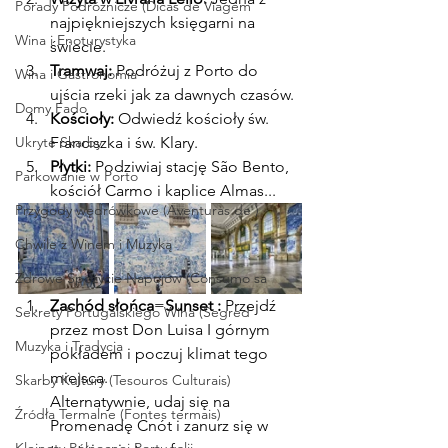
Porady Podróżnicze (Dicas de Viagem
najpiękniejszych księgarni na 
Wina i Enoturystyka
świecie.
Tramwaj:
 Podróżuj z Porto do 
Wina i Gastronomia
ujścia rzeki jak za dawnych czasów.
Domy Fado
Kościoły: 
Odwiedź kościoły św. 
Franciszka i św. Klary.
Ukryte Skarby
Płytki:
 Podziwiaj stację São Bento, 
Parkowanie w Porto
kościół Carmo i kaplice Almas...
Przygody wędrówkowe (Aventuras de )
Chwile z Winem i Muzyką
Zdrowe Spożycie Napojów (Consumo sa
Zachód słońca
=
Sunset : 
Przejdź 
Sekrety Portugalskiego Wina (Segred
przez most Don Luisa I górnym 
Muzyka i Tradycja
pokładem i poczuj klimat tego 
miejsca.
Skarby Kultury (Tesouros Culturais)
Alternatywnie, udaj się na 
Źródła Termalne (Fontes termais)
Promenadę Cnót i zanurz się w 