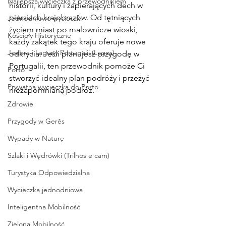
Najlepsza wycieczka z przewodnikiem
historii, kultury i zapierających dech w 
piersiach krajobrazów. Od tętniących 
Jednodniowe wycieczki
życiem miast po malownicze wioski, 
Kościoły Historyczne
każdy zakątek tego kraju oferuje nowe 
Jeziora i Laguny Portugalii (Lagos)
odkrycia. Jeśli planujesz przygodę w 
Portugalii, ten przewodnik pomoże Ci 
Porto
stworzyć idealny plan podróży i przeżyć 
Prywatna wycieczka do Porto
niezapomnianą podróż.
Zdrowie
Przygody w Gerês
Wypady w Naturę
Szlaki i Wędrówki (Trilhos e cam)
Turystyka Odpowiedzialna
Wycieczka jednodniowa
Inteligentna Mobilność
Zielona Mobilność