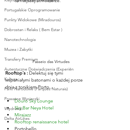
Klejnoty Północnej Portugalii
tamtejszej atmosferze.
Portugalskie Oprogramowanie
Punkty Widokowe (Miradouros)
Dobrostan i Relaks ( Bem Estar )
Nanotechnologia
Muzea i Zabytki
Transfery Premium
Passeio das Virtudes
Autentyczne Doświadczenia (Experiên
Rooftop´s : 
Delektuj się tymi 
Kultura
wspaniałymi batonami o każdej porze 
dnia z tonikiem Porto...
Parki Narodowe (Parques Naturais)
Prywatne Wycieczki
Douro Sky Lounge
Sky Bar Neya Hotel
Wędrówki
Mirajazz 
Delta AirLines
Rooftop renaissance hotel
Portobello