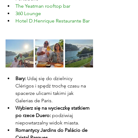
The Yeatman rooftop bar
360 Lounge
Hotel D.Henrique Restaurante Bar
Bary:
 Udaj się do dzielnicy 
Clérigos i spędź trochę czasu na 
spacerze ulicami takimi jak 
Galerias de Paris.
Wybierz się na wycieczkę statkiem 
po rzece Duero:
 podziwiaj 
niepowtarzalny widok miasta.
Romantycy
Jardins do Palácio de 
Cristal Parques .