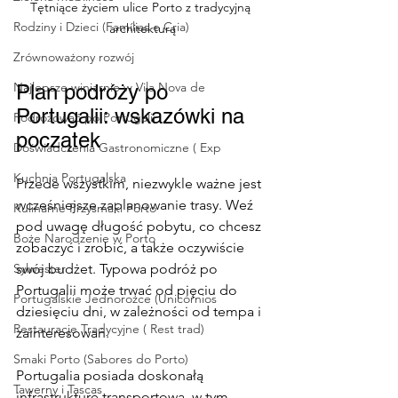
Tętniące życiem ulice Porto z tradycyjną 
Rodziny i Dzieci (Famílias e Cria)
architekturą
Zrównoważony rozwój
Najlepsze winiarnie w Vila Nova de
Plan podróży po 
Portugalii: wskazówki na 
Podróżować po Portugalii
początek
Doświadczenia Gastronomiczne ( Exp
Kuchnia Portugalska
Przede wszystkim, niezwykle ważne jest 
wcześniejsze zaplanowanie trasy. Weź 
Kulinarne Przysmaki Porto
pod uwagę długość pobytu, co chcesz 
Boże Narodzenie w Porto
zobaczyć i zrobić, a także oczywiście 
Sylwester
swój budżet. Typowa podróż po 
Portugalii może trwać od pięciu do 
Portugalskie Jednorożce (Unicórnios
dziesięciu dni, w zależności od tempa i 
Restauracje Tradycyjne ( Rest trad)
zainteresowań.
Smaki Porto (Sabores do Porto)
Portugalia posiada doskonałą 
Tawerny i Tascas
infrastrukturę transportową, w tym 