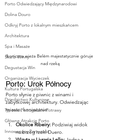
Porto Odwiedzający Międzynarodowi
Dolina Douro
Odkryj Porto z lokalnym mieszkańcem
Architektura
Spa i Masaże
Ikoniczna wieża Belém majestatycznie góruje 
Skarb Winny
nad rzeką
Degustacja Win
Organizacja Wycieczek
Porto: Urok Północy
Kultura Portugalska
Porto słynie z piwnic z winami i 
Dziedzictwo Kulturowe
zabytkowej architektury. Odwiedzając 
miasto, koniecznie:
Typowe Portugalskie Potrawy
Główne Atrakcje Porto
Okolice Ribeiry:
 Podziwiaj widok 
Innowacyjny Portugalia
na brzeg rzeki Duero.
Wizyta w Livraria Lello: 
Jedna z 