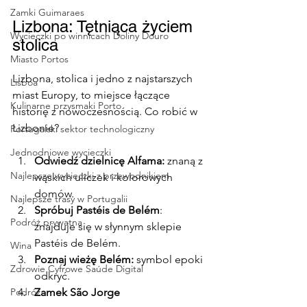
Zamki Guimaraes
Lizbona: Tętniąca życiem 
Wycieczki po winnicach Doliny Douro
stolica
Miasto Portos
Lizbona, stolica i jedno z najstarszych 
Lisboa
miast Europy, to miejsce łączące 
Kulinarne przysmaki Porto
historię z nowoczesnością. Co robić w 
Lizbonie?
Portugalski sektor technologiczny
Jednodniowe wycieczki
Odwiedź dzielnicę Alfama:
 znaną z 
Najlepsze wycieczki z przewodnikiem
wąskich uliczek i kolorowych 
domów.
Najlepsze trasy w Portugalii
Spróbuj Pastéis de Belém
: 
Podróż prywatna
znajduje się w słynnym sklepie 
Pastéis de Belém.
Wina
Poznaj wieżę Belém: 
symbol epoki 
Zdrowie Cyfrowe Saúde Digital
odkryć.
Podróż
Zamek São Jorge