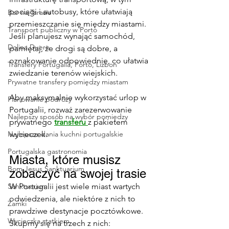
pociągi i autobusy, które ułatwiają 
Bar na Tarasie
przemieszczanie się między miastami. 
Transport publiczny w Porto
Jeśli planujesz wynająć samochód, 
Dolina Duero
pamiętaj, że drogi są dobre, a 
oznakowanie odpowiednie, co ułatwia 
Transfery Portugalia, Porto, Lizbon
zwiedzanie terenów wiejskich.
Prywatne transfery pomiędzy miastam
Aby maksymalnie wykorzystać urlop w 
Planowanie podróży
Portugalii, rozważ zarezerwowanie 
Najlepszy sposób na wybór pomiędzy
prywatnego 
transferu 
z pakietem 
Najlepsze dania kuchni portugalskie
wycieczek.
Portugalska gastronomia
Miasta, które musisz 
Bom Jesus Sanktuarium
zobaczyć na swojej trasie
Sanktuarium
W Portugalii jest wiele miast wartych 
odwiedzenia, ale niektóre z nich to 
Zamki
prawdziwe destynacje pocztówkowe. 
Wycieczka statkiem
Skupmy się na trzech z nich: