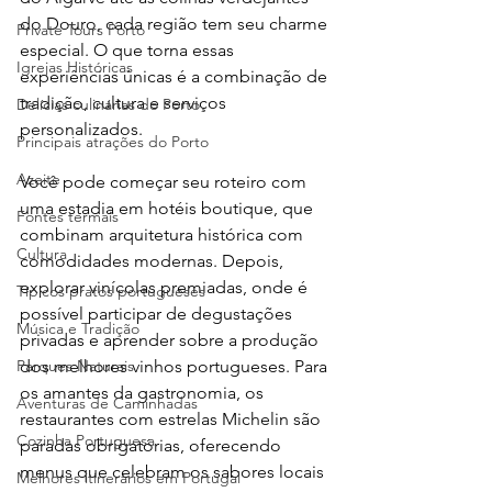
do Douro, cada região tem seu charme 
Private Tours Porto
especial. O que torna essas 
Igrejas Históricas
experiências únicas é a combinação de 
tradição, cultura e serviços 
Delícias culinárias do Porto
personalizados.
Principais atrações do Porto
Azeite
Você pode começar seu roteiro com 
uma estadia em hotéis boutique, que 
Fontes termais
combinam arquitetura histórica com 
Cultura
comodidades modernas. Depois, 
explorar vinícolas premiadas, onde é 
Típicos pratos portugueses
possível participar de degustações 
Música e Tradição
privadas e aprender sobre a produção 
Parques Naturais
dos melhores vinhos portugueses. Para 
os amantes da gastronomia, os 
Aventuras de Caminhadas
restaurantes com estrelas Michelin são 
Cozinha Portuguesa
paradas obrigatórias, oferecendo 
menus que celebram os sabores locais 
Melhores itinerários em Portugal