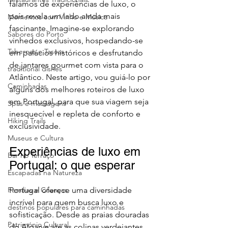
falamos de experiências de luxo, o 
país revela um lado ainda mais 
Momentos com Vinho e Música
fascinante. Imagine-se explorando 
Sabores do Porto
vinhedos exclusivos, hospedando-se 
Tabernas e Tascas
em palácios históricos e desfrutando 
de jantares gourmet com vista para o 
traditional dishes
Atlântico. Neste artigo, vou guiá-lo por 
Caminhadas
alguns dos melhores roteiros de luxo 
em Portugal, para que sua viagem seja 
Spas e massagens
inesquecível e repleta de conforto e 
Hiking Trails
exclusividade.
Museus e Cultura
Experiências de luxo em 
Bar no Terraço
Portugal: o que esperar
Escapadas na Natureza
Famílias e Crianças
Portugal oferece uma diversidade 
incrível para quem busca luxo e 
destinos populares para caminhadas
sofisticação. Desde as praias douradas 
Património Cultural
do Algarve até as colinas verdejantes 