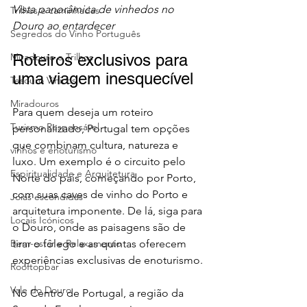
Vista panorâmica de vinhedos no 
Trilhos e caminhadas
Douro ao entardecer
Segredos do Vinho Português
Roteiros exclusivos para 
Miradouro e Trilhos
uma viagem inesquecível
Tesouro Vínicos
Miradouros
Para quem deseja um roteiro 
Turismo Responsável
personalizado, Portugal tem opções 
que combinam cultura, natureza e 
vinhos e enoturismo
luxo. Um exemplo é o circuito pelo 
Espiritualidade e Arquitetura
Norte do país, começando por Porto, 
com suas caves de vinho do Porto e 
Joias escondidas
arquitetura imponente. De lá, siga para 
Locais Icónicos
o Douro, onde as paisagens são de 
tirar o fôlego e as quintas oferecem 
Bem-estar e Relaxamento
experiências exclusivas de enoturismo.
Rooftopbar
Vale do Douro
No Centro de Portugal, a região da 