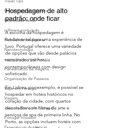
Travel Tips
Hospedagem de alto 
Unicórnios portugueses
padrão: onde ficar
Mobilidade Verde
software português
A escolha da hospedagem é 
fundamental para uma experiência de 
Mobilidade inteligente
luxo. Portugal oferece uma variedade 
Nanotecnologia
de opções que vão desde palácios 
experiências imersivas
restaurados até hotéis 
contemporâneos com design 
Planeamento de Viagens
sofisticado.
Organização de Passeios
Em Lisboa, por exemplo, é possível se 
Viajar em Portugal
hospedar em hotéis históricos no 
Viagem
coração da cidade, com quartos 
decorados com obras de arte e 
Joias do Norte de Portugal
serviços de spa de primeira linha. No 
Portugal Inovador
Porto, as opções incluem hotéis com 
Experiências Autênticas