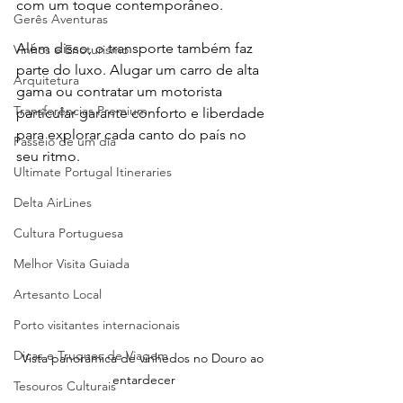
com um toque contemporâneo.
Gerês Aventuras
Além disso, o transporte também faz 
Vinhos e Enoturismo
parte do luxo. Alugar um carro de alta 
Arquitetura
gama ou contratar um motorista 
Transferências Premium
particular garante conforto e liberdade 
para explorar cada canto do país no 
Passeio de um dia
seu ritmo.
Ultimate Portugal Itineraries
Delta AirLines
Cultura Portuguesa
Melhor Visita Guiada
Artesanto Local
Porto visitantes internacionais
Dicas e Truques de Viagem
Vista panorâmica de vinhedos no Douro ao 
entardecer
Tesouros Culturais