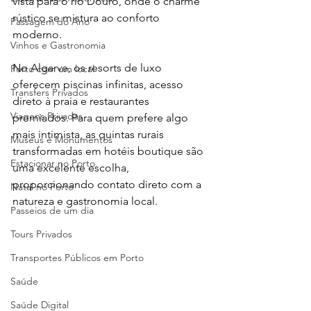
vista para o rio Douro, onde o charme 
rústico se mistura ao conforto 
Passagem do Ano
moderno.
Vinhos e Gastronomia
No Algarve, os resorts de luxo 
Porto com um local
oferecem piscinas infinitas, acesso 
Transfers Privados
direto à praia e restaurantes 
Viagens Privadas
premiados. Para quem prefere algo 
mais intimista, as quintas rurais 
Museus e Monumentos
transformadas em hotéis boutique são 
Estacionar no Porto
uma excelente escolha, 
proporcionando contato direto com a 
Natal no Porto
natureza e gastronomia local.
Passeios de um dia
Tours Privados
Transportes Públicos em Porto
Saúde
Saúde Digital