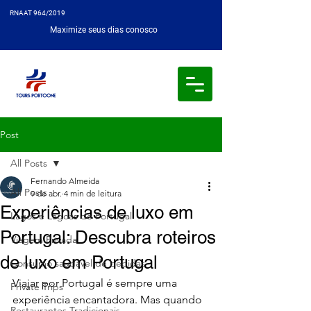
RNAAT 964/2019
Maximize seus dias conosco
Post
All Posts
Fernando Almeida
All Posts
9 de abr.
4 min de leitura
Experiências de luxo em
Lagos e Lagoas de Portugal
Portugal: Descubra roteiros
Viagem Privada
de luxo em Portugal
Consumo saudável de bebidas
Viajar por Portugal é sempre uma 
Private Trips
experiência encantadora. Mas quando 
Restaurantes Tradicionais