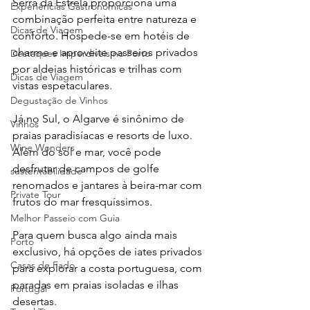
Serra da Estrela proporciona uma 
Experiências Gastronómicas
combinação perfeita entre natureza e 
Dicas de Viagem
conforto. Hospede-se em hotéis de 
charme e aproveite passeios privados 
Destaques Imperdíveis no Porto
por aldeias históricas e trilhas com 
Dicas de Viagem
vistas espetaculares.
Degustação de Vinhos
Já no Sul, o Algarve é sinônimo de 
Vinhos
praias paradisíacas e resorts de luxo. 
Wine Wonders
Além do sol e mar, você pode 
desfrutar de campos de golfe 
sustentabilidade
renomados e jantares à beira-mar com 
Private Tour
frutos do mar fresquíssimos.
Melhor Passeio com Guia
Para quem busca algo ainda mais 
Porto
exclusivo, há opções de iates privados 
Casas de Fado
para explorar a costa portuguesa, com 
paradas em praias isoladas e ilhas 
Portugal
desertas.