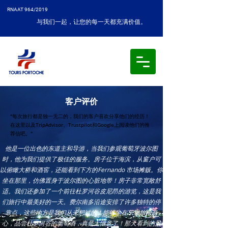
RNAAT 964/2019
与我们一起，让您的每一天都充满价值。
客户评价
"每次旅行都是独一无二的，我们的客户喜欢分享他们的经历！
在这里以及TripAdvisor、Trustpilot和Google上阅读他们的推
荐信吧。"
他是一位出色的东道主和导游，当我们参观葡萄牙波尔图
时，他为我们提供了极佳的服务。房子位于海滨，从窗户可
以俯瞰大桥和酒窖，还能看到下方的Fernando 市场摊贩。你
坐在那里，仿佛置身于波尔图的心脏地带！房子非常宽敞舒
适。我们还参加了一个前往杜罗河谷皮尼昂的游览，这是我
们旅行中最美好的一天。费尔南多沿途安排了许多独特的停
靠点，这些地方是我们从未想过的！能够坐在车里放松身
心，品尝杜罗河谷的葡萄酒，真是太惬意了！那天看到的景