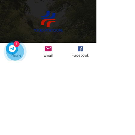
1
现在正是探索葡萄牙的绝佳时机，与我们的私
人导游一起开启旅程吧！
Phone
Email
Facebook
请联系我们：
快速链接
开始
我们的旅游线路
城市接送服务
波尔图的魅力
联系方式
+351918548715