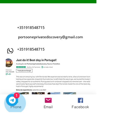
Portooneprivate.discovery ( 투어 및 교
통편 )
+351918548715
portooneprivatediscovery@gmail.com
+351918548715
1
Phone
Email
Facebook