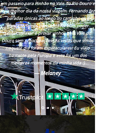
um passeio para Pinhão no Vale do Rio Douro e
foi o melhor dia da nossa viagem. Fernando fez
paradas únicas ao longo do caminho que
nunca teríamos pensado ! Foi bom poder
sentar, relaxar e provar vinhos pelo Vale do
Douro sem preocupações! As vistas que vimos
naquele dia foram espetaculares! Eu viajo
bastante pela Europa e este foi um dos
melhores momentos da minha vida :)
— Melaney