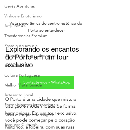
Gerês Aventuras
Vinhos e Enoturismo
Vista panorâmica do centro histórico do 
Arquitetura
Porto ao entardecer
Transferências Premium
Passeio de um dia
Explorando os encantos 
Ultimate Portugal Itineraries
do Porto em um tour 
exclusivo
Delta AirLines
Cultura Portuguesa
Contacte-nos - WhatsApp
Melhor Visita Guiada
Artesanto Local
O Porto é uma cidade que mistura 
Porto visitantes internacionais
tradição e modernidade de forma 
harmoniosa. Em um tour exclusivo, 
Dicas e Truques de Viagem
você pode começar pelo coração 
Tesouros Culturais
histórico, a Ribeira, com suas ruas 