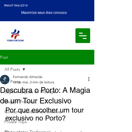
RNAAT 964/2019
Maximize seus dias conosco
Post
All Posts
Fernando Almeida
All Posts
13 de mai.
3 min de leitura
Descubra o Porto: A Magia
Lagos e Lagoas de Portugal
de um Tour Exclusivo
Viagem Privada
Por que escolher um tour 
Consumo saudável de bebidas
exclusivo no Porto?
Private Trips
Restaurantes Tradicionais