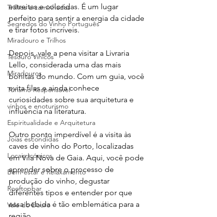
estreitas e coloridas. É um lugar 
Trilhos e caminhadas
perfeito para sentir a energia da cidade 
Segredos do Vinho Português
e tirar fotos incríveis.
Miradouro e Trilhos
Depois, vale a pena visitar a Livraria 
Tesouro Vínicos
Lello, considerada uma das mais 
Miradouros
bonitas do mundo. Com um guia, você 
evita filas e ainda conhece 
Turismo Responsável
curiosidades sobre sua arquitetura e 
vinhos e enoturismo
influência na literatura.
Espiritualidade e Arquitetura
Outro ponto imperdível é a visita às 
Joias escondidas
caves de vinho do Porto, localizadas 
Locais Icónicos
em Vila Nova de Gaia. Aqui, você pode 
aprender sobre o processo de 
Bem-estar e Relaxamento
produção do vinho, degustar 
Rooftopbar
diferentes tipos e entender por que 
essa bebida é tão emblemática para a 
Vale do Douro
região.