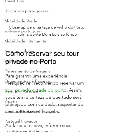
Travel Tips
Unicórnios portugueses
Mobilidade Verde
Close-up de uma taça de vinho do Porto 
software português
com a ponte Dom Luís ao fundo
Mobilidade inteligente
Nanotecnologia
Como reservar seu tour 
privado no Porto
experiências imersivas
Planeamento de Viagens
Para garantir uma experiência 
Organização de Passeios
inesquecível, recomendo reservar um 
tour privado cidade do porto
. Assim, 
Viajar em Portugal
você tem a certeza de que tudo será 
Viagem
planejado com cuidado, respeitando 
seus interesses e horários.
Joias do Norte de Portugal
Portugal Inovador
Ao fazer a reserva, informe suas 
Experiências Autênticas