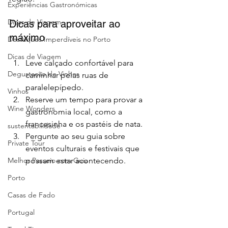
Experiências Gastronómicas
Dicas de Viagem
Dicas para aproveitar ao 
máximo
Destaques Imperdíveis no Porto
Dicas de Viagem
Leve calçado confortável para 
Degustação de Vinhos
caminhar pelas ruas de 
paralelepípedo.
Vinhos
Reserve um tempo para provar a 
Wine Wonders
gastronomia local, como a 
francesinha e os pastéis de nata.
sustentabilidade
Pergunte ao seu guia sobre 
Private Tour
eventos culturais e festivais que 
possam estar acontecendo.
Melhor Passeio com Guia
Porto
Casas de Fado
Portugal