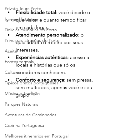
Private Tours Porto
Flexibilidade total
: você decide o 
Igrejas Históricas
que visitar e quanto tempo ficar 
em cada lugar.
Delícias culinárias do Porto
Atendimento personalizado
: o 
Principais atrações do Porto
guia adapta o roteiro aos seus 
interesses.
Azeite
Experiências autênticas
: acesso a 
Fontes termais
locais e histórias que só os 
Cultura
moradores conhecem.
Conforto e segurança
: sem pressa, 
Típicos pratos portugueses
sem multidões, apenas você e seu 
Música e Tradição
grupo.
Parques Naturais
Aventuras de Caminhadas
Cozinha Portuguesa
Melhores itinerários em Portugal