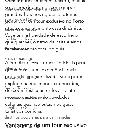
Quando pensamos em turismo, muitas 
vezes nos deparamos com grupos 
Momentos com Vinho e Música
grandes, horários rígidos e roteiros 
Sabores do Porto
genéricos. Um 
tour exclusivo no Porto
muda completamente essa dinâmica. 
Tabernas e Tascas
Você tem a liberdade de escolher o 
traditional dishes
que quer ver, o ritmo da visita e ainda 
Caminhadas
recebe atenção total do guia.
Spas e massagens
Além disso, esses tours são ideais para 
Hiking Trails
quem busca uma experiência mais 
profunda e personalizada. Você pode 
Museus e Cultura
explorar bairros menos conhecidos, 
Bar no Terraço
descobrir restaurantes locais e até 
mesmo participar de atividades 
Escapadas na Natureza
culturais que não estão nos guias 
Famílias e Crianças
turísticos comuns.
destinos populares para caminhadas
Vantagens de um tour exclusivo
Património Cultural