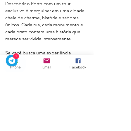
Descobrir o Porto com um tour 
exclusivo é mergulhar em uma cidade 
cheia de charme, história e sabores 
únicos. Cada rua, cada monumento e 
cada prato contam uma história que 
merece ser vivida intensamente.
Se você busca uma experiência 
1
personalizada, confortável e repleta de 
momentos especiais, não hesite em 
Phone
Email
Facebook
escolher um tour exclusivo no Porto. 
Tenho certeza de que essa será uma 
das melhores decisões da sua viagem 
a Portugal.
Venha se encantar com o Porto de um 
jeito que só um tour exclusivo pode 
proporcionar. A cidade está pronta 
para receber você de braços abertos e 