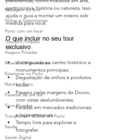
preferências, como interesse em arte, 
gastronomia, história ou natureza. Isso 
Passagem do Ano
ajuda o guia a montar um roteiro sob 
Vinhos e Gastronomia
medida para você.
Porto com um local
O que incluir no seu tour 
Transfers Privados
exclusivo
Viagens Privadas
Visita guiada ao centro histórico e 
Museus e Monumentos
monumentos principais.
Estacionar no Porto
Degustação de vinhos e produtos 
Natal no Porto
locais.
Passeio pelas margens do Douro, 
Passeios de um dia
com vistas deslumbrantes.
Tours Privados
Paradas em mercados tradicionais 
e lojas artesanais.
Transportes Públicos em Porto
Tempo livre para explorar e 
Saúde
fotografar.
Saúde Digital