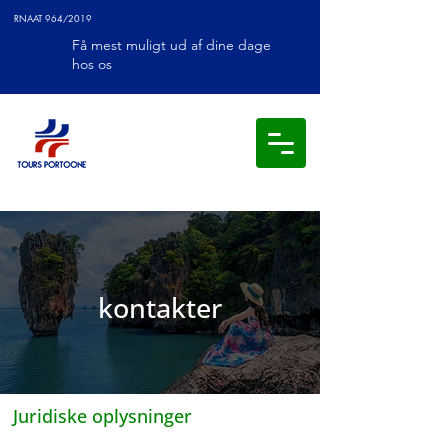
RNAAT 964/2019
Få mest muligt ud af dine dage
hos os
kontakter
Juridiske oplysninger