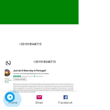
Portooneprivatediscovery (ture og
overførsler)
+351918548715
+351918548715
Phone
Email
Facebook