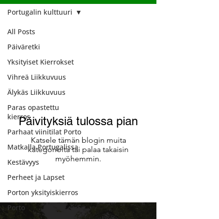
Portugalin kulttuuri
All Posts
Portugalin
Päiväretki
kulttuuri
Yksityiset Kierrokset
Vihreä Liikkuvuus
Älykäs Liikkuvuus
Paras opastettu
kierros
Päivityksiä tulossa pian
Parhaat viinitilat Porto
Katsele tämän blogin muita
Matkalla Portugalissa
kategorioita tai palaa takaisin
myöhemmin.
Kestävyys
Perheet ja Lapset
Porton yksityiskierros
Porto