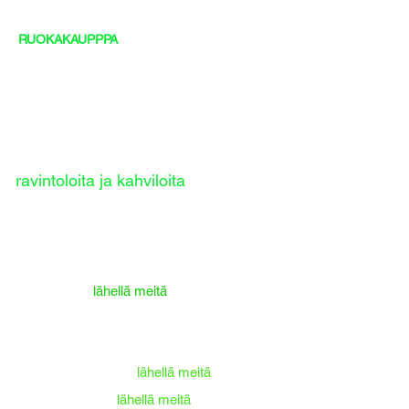
RUOKAKAUPPPA
ravintoloita ja kahviloita
Majestic Cafee (kahvi ja aamiainen )
Pastry & Confectionery Bolhão
Cafe A BRASILEIRA (Kahvi ja aamiainen)
Terra Nova -
lähellä meitä
Brasão Coliseu - Francesinhas
Nogueiras steakhouse
Postigo do Carvão -
lähellä meitä
Vinha de Alhos -
lähellä meitä