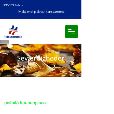
RNAAT 964/2019
Maksimoi päiväsi kanssamme
Seværdigheder
Yksityiset kierrokset
pisteitä kaupungissa
Kirjakauppa Lello Galleries de Parisissa ja