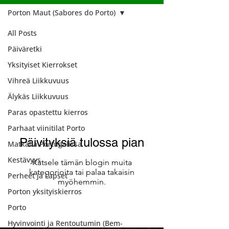
Porton Maut (Sabores do Porto)
All Posts
Porton Maut
Päiväretki
(Sabores do
Yksityiset Kierrokset
Porto)
Vihreä Liikkuvuus
Älykäs Liikkuvuus
Paras opastettu kierros
Parhaat viinitilat Porto
Päivityksiä tulossa pian
Matkalla Portugalissa
Kestävyys
Katsele tämän blogin muita
kategorioita tai palaa takaisin
Perheet ja Lapset
myöhemmin.
Porton yksityiskierros
Porto
Hyvinvointi ja Rentoutumin (Bem-