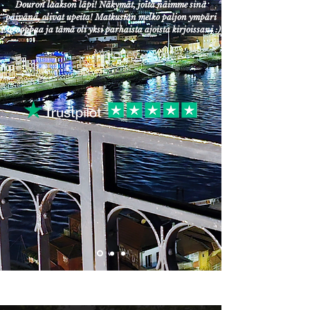
Douron laakson läpi! Näkymät, joita näimme sinä
päivänä, olivat upeita! Matkustan melko paljon ympäri
Eurooppaa ja tämä oli yksi parhaista ajoista kirjoissani :)
– Melaney