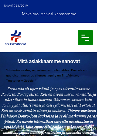
RNAAT 964/2019
Maksimoi päiväsi kanssamme
Mitä asiakkaamme sanovat
"Historias reales, experiencias inolvidables. Descubre lo
que dicen nuestros clientes aquí y en TripAdvisor,
Trustpilot y Google."
Fernando oli upea isäntä ja opas vieraillessamme
Portossa, Portugalissa. Koti on aivan meren rannalla, ja
näet sillan ja luolat suoraan ikkunasta, samoin kuin
torimyyjät alla. Tunnet ja olet sydämessäsi tai Portossa!
Koti on myös erittäin tilava ja mukava.
Teimme kiertueen
Pinhãoon Douro-joen laaksossa ja se oli matkamme paras
päivä. Fernando teki matkan varrella ainutlaatuisia
pysähdyksiä, joita emme olisi koskaan uskoneet of! Oli
mukavaa saada huoletta rentoutua ja maistella viinejä